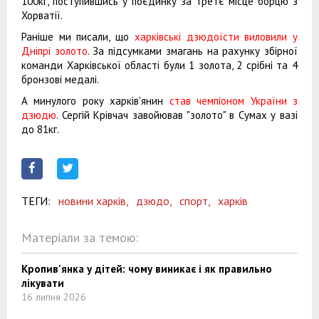
100кг, поступившись у поєдинку за третє місце борцю з
Хорватії.
Раніше ми писали, що
харківські дзюдоїсти виловили у
Дніпрі золото
. За підсумками змагань на рахунку збірної
команди Харківської області були 1 золота, 2 срібні та 4
бронзові медалі.
А минулого року харків'янин
став чемпіоном України з
дзюдю
. Сергій Крівчач завойював "золото" в Сумах у вазі
до 81кг.
ТЕГИ:
новини харків,
дзюдо,
спорт,
харків
Матеріали за темою:
Кропив'янка у дітей: чому виникає і як правильно
лікувати
16 липня 2026