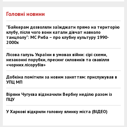
Головні новини
"Байкерам дозволяли заїжджати прямо на територію
клубу, після чого вони катали дівчат навколо
танцполу": МС Риба – про клубну культуру 1990-
2000х
Лісова галузь України в умовах війни: сірі схеми,
незаконні порубки, пресинг силовиків та свавілля
«чорних лісорубів»
Добкіна помітили за новим заняттям: прислужував в
УПЦ МП
Віряни Чугуєва відзначили Вербну неділю разом із
ПЦУ
У Харкові відкрили головну ялинку міста (ВІДЕО)