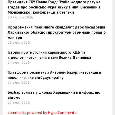
Президент СКУ Павло Грод: "Рубіо жодного разу не
згадав про російсько-українську війну". Висновки з
Мюнхенської конференції з безпеки
20 лютого 2026
Продовження "пенсійного скандалу": двоє посадовців
Харківської обласної прокуратури отримали понад 5
млн. грн
25 січня 2026
Історія протистояння харківського КДБ та
«ідеологічного» палія в селі Велика Данилівка
24 січня 2026
Платформа розвитку з Антоном Бахур: інвестиція в
покоління, яке відбудує країну
23 січня 2026
Безбар’єрність у школах Харківщини в цифрах: що
відомо
23 січня 2026
comments powered by HyperComments