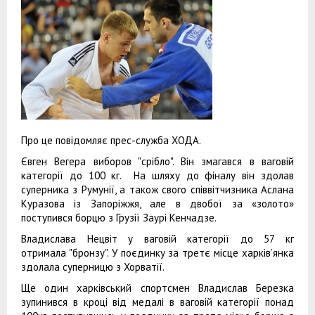
Про це повідомляє прес-служба ХОДА.
Євген Вегера виборов "срібло". Він змагався в ваговій
категорії до 100 кг. На шляху до фіналу він здолав
суперника з Румунії, а також свого співвітчизника Аслана
Куразова із Запоріжжя, але в двобої за «золото»
поступився борцю з Грузії Заурі Кенчадзе.
Владислава Нецвіт у ваговій категорії до 57 кг
отримала "бронзу". У поєдинку за третє місце харків’янка
здолала суперницю з Хорватії.
Ще один харківський спортсмен Владислав Березка
зупинився в кроці від медалі в ваговій категорії понад