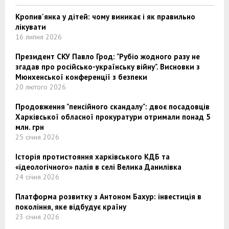
Кропив'янка у дітей: чому виникає і як правильно
лікувати
16 липня 2026
Президент СКУ Павло Грод: "Рубіо жодного разу не
згадав про російсько-українську війну". Висновки з
Мюнхенської конференції з безпеки
20 лютого 2026
Продовження "пенсійного скандалу": двоє посадовців
Харківської обласної прокуратури отримали понад 5
млн. грн
25 січня 2026
Історія протистояння харківського КДБ та
«ідеологічного» палія в селі Велика Данилівка
24 січня 2026
Платформа розвитку з Антоном Бахур: інвестиція в
покоління, яке відбудує країну
23 січня 2026