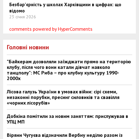
Безбар’єрність у школах Харківщини в цифрах: що
відомо
23 січня 2026
comments powered by HyperComments
Головні новини
"Байкерам дозволяли заїжджати прямо на територію
клубу, після чого вони катали дівчат навколо
танцполу": МС Риба – про клубну культуру 1990-
2000х
Лісова галузь України в умовах війни: сірі схеми,
незаконні порубки, пресинг силовиків та свавілля
«чорних лісорубів»
Добкіна помітили за новим заняттям: прислужував в
УПЦ МП
Віряни Чугуєва відзначили Вербну неділю разом із