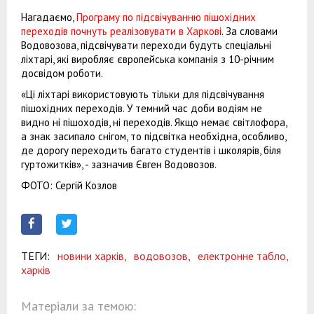
Нагадаємо,
Програму по підсвічуванню пішохідних
переходів почнуть реалізовувати в Харкові
. За словами
Водовозова, підсвічувати переходи будуть спеціальні
ліхтарі, які виробляє європейська компанія з 10-річним
досвідом роботи.
«Ці ліхтарі використовують тільки для підсвічування
пішохідних переходів. У темний час доби водіям не
видно ні пішоходів, ні переходів. Якщо немає світлофора,
а знак засипало снігом, то підсвітка необхідна, особливо,
де дорогу переходить багато студентів і школярів, біля
гуртожитків», - зазначив Євген Водовозов.
ФОТО: Сергій Козлов
ТЕГИ:
новини харків,
водовозов,
електронне табло,
харків
Матеріали за темою: