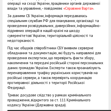
операції на сході України, працівники органів державної
влади та управління, - повідомляє
«Справжня Варта»
.
За даними СБ України, інформація передавалась
спеціальним службам РФ для планування, організації та
проведення розвідувальних, диверсійних, інформаційно-
підривних операцій в нашій країні на шкоду
суверенітетові України, територіальній цілісності та
недоторканості.
Під час обшуків співробітники СБУ виявили серверне
обладнання та документацію, які будуть направлені для
проведення експертизи, що перевірить факти збору,
накопичення та передачі російській стороні персональних
даних громадян України. Експерти також проаналізують
перенаправлення трафіку українських користувачів на
російські сервери, а також перевірять координацію
протиправної діяльності з території Російської
Федерації.
Триває досудове слідство у рамках кримінального
провадження, відкритого за ст. 111 Кримінального
кодексу України (Державна зрада).