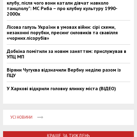
клубу, після чого вони катали дівчат навколо
танцполу": МС Риба – про клубну культуру 1990-
2000х
Лісова галузь України в умовах війни: сірі схеми,
незаконні порубки, пресинг силовиків та свавілля
«чорних лісорубів»
Добкіна помітили за новим заняттям: прислужував в
УПЦ МП
Віряни Чугуєва відзначили Вербну неділю разом із
ПЦУ
У Харкові відкрили головну ялинку міста (ВІДЕО)
УСІ НОВИНИ
КРАЩЕ ЗА ТИЖДЕНЬ