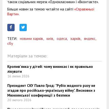
також соціальних мереж «Однокласники» і «Вконтакте».
Більше новин за темою читайте на сайті
«Справжньої
Варти»
.
ТЕГИ:
новини харків,
київ,
одеса,
харків,
яндекс,
сбу
Матеріали за темою:
Кропив'янка у дітей: чому виникає і як правильно
лікувати
16 липня 2026
Президент СКУ Павло Грод: "Рубіо жодного разу не
згадав про російсько-українську війну". Висновки з
Мюнхенської конференції з безпеки
20 лютого 2026