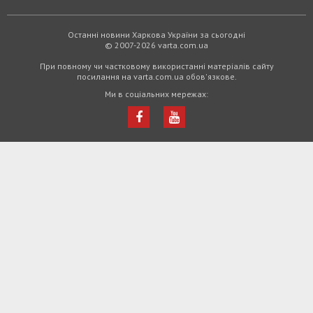
Останні новини Харкова України за сьогодні
© 2007-2026 varta.com.ua
При повному чи частковому використанні матеріалів сайту
посилання на varta.com.ua обов'язкове.
Ми в соціальних мережах: