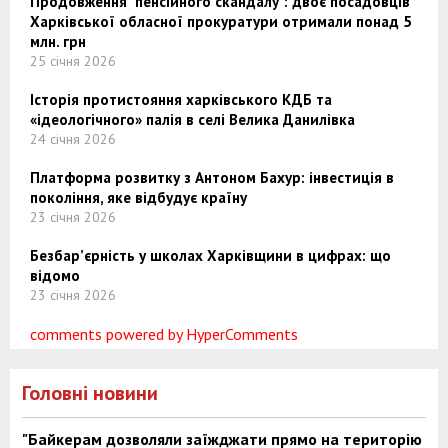
Продовження "пенсійного скандалу": двоє посадовців
Харківської обласної прокуратури отримали понад 5
млн. грн
25 січня 2026
Історія протистояння харківського КДБ та
«ідеологічного» палія в селі Велика Данилівка
24 січня 2026
Платформа розвитку з Антоном Бахур: інвестиція в
покоління, яке відбудує країну
23 січня 2026
Безбар’єрність у школах Харківщини в цифрах: що
відомо
23 січня 2026
comments powered by HyperComments
Головні новини
"Байкерам дозволяли заїжджати прямо на територію