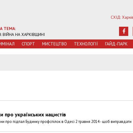
СХІД: Харкі
А ТЕМА:
Ч: ВІЙНА НА ХАРКІВЩИНІ
ИМIНАЛ
СПОРТ
МИСТЕЦТВО
ТЕХНОЛОГIЇ
ГАЙД-ПАРК
ки про українських нацистів
ни про підпал Будинку профспілок в Одесі 2 травня 2014 - щоб виправдати