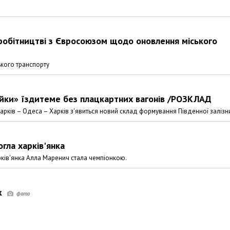
івробітництві з Євросоюзом щодо оновлення міського
ького транспорту
айки» їздитеме без плацкартних вагонів /РОЗКЛАД
рків – Одеса – Харків з'явиться новий склад формування Південної залізни
огла харків'янка
арків'янка Алла Маренич стала чемпіонкою.
ж