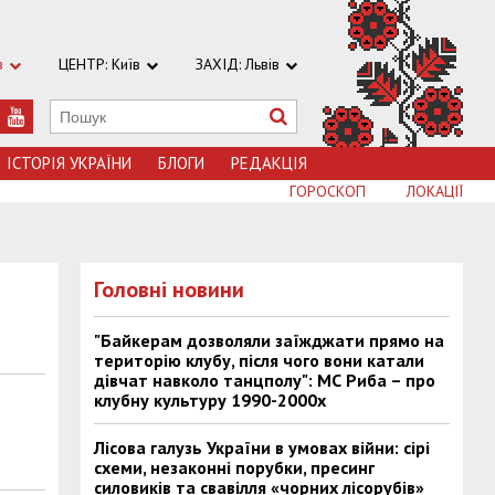
в
ЦЕНТР: Київ
ЗАХІД: Львів
ІСТОРІЯ УКРАЇНИ
БЛОГИ
РЕДАКЦІЯ
ГОРОСКОП
ЛОКАЦІЇ
Головні новини
"Байкерам дозволяли заїжджати прямо на
територію клубу, після чого вони катали
дівчат навколо танцполу": МС Риба – про
клубну культуру 1990-2000х
Лісова галузь України в умовах війни: сірі
схеми, незаконні порубки, пресинг
силовиків та свавілля «чорних лісорубів»