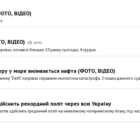
ФОТО, ВІДЕО)
х.
ТО, ВІДЕО)
рова», почався близько 10 ранку сьогодні, 4 грудня.
керу у море виливається нафта (ФОТО, ВІДЕО)
нкер "Delfi", назріває справжня екологічна катастрофа. З пошкодженого су
дійснить рекордний політ через всю Україну
тів здійснить триденний політ на невеликому чотиримісному літаку, під час