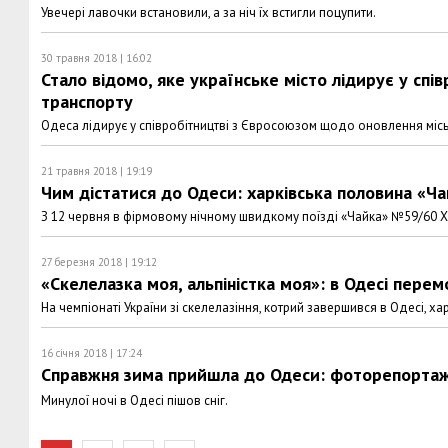
Увечері лавочки встановили, а за ніч їх встигли поцупити.
30 травня 2018 | 16:02
Стало відомо, яке українське місто лідирує у сп
транспорту
Одеса лідирує у співробітництві з Євросоюзом щодо оновлення міс
21 травня 2018 | 19:19
Чим дістатися до Одеси: харківська половина «Ч
З 12 червня в фірмовому нічному швидкому поїзді «Чайка» №59/60 Ха
27 березня 2018 | 19:12
«Скелелазка моя, альпіністка моя»: в Одесі перем
На чемпіонаті України зі скелелазіння, котрий завершився в Одесі, х
16 січня 2018 | 17:24
Справжня зима прийшла до Одеси: фоторепорта
Минулої ночі в Одесі пішов сніг.