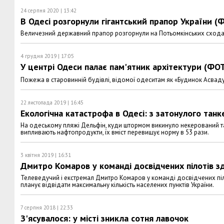
24 серпня 2020 | 13:42
В Одесі розгорнули гігантський прапор України (
Величезний державний прапор розгорнули на Потьомкінських схода
4 грудня 2019 | 17:05
У центрі Одеси палає пам'ятник архітектури (ФО
Пожежа в старовинній будівлі, відомої одеситам як «Будинок Асваду
22 листопада 2019 | 16:45
Екологічна катастрофа в Одесі: з затонулого тан
На одеському пляжі Дельфін, куди штормом викинуло некерований та
випливають нафтопродукти, їх вміст перевищує норму в 53 рази.
3 квітня 2019 | 16:31
Дмитро Комаров у команді досвідчених пілотів з
Телеведучий і екстремал Дмитро Комаров у команді досвідчених піло
планує відвідати максимальну кількість населених пунктів України.
7 серпня 2018 | 22:33
З'ясувалося: у місті зникла сотня лавочок