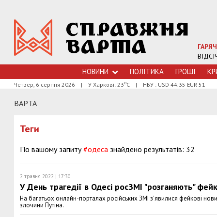
ГАРЯЧ
ВІДСІ
НОВИНИ
ПОЛІТИКА
ГРОШI
КР
о
Четвер, 6 серпня 2026
|
У Харкові: 23
С
|
НБУ : USD 44.35 EUR 51
ВАРТА
Теги
По вашому запиту
#одеса
знайдено результатів: 32
2 травня 2022 | 17:30
У День трагедії в Одесі росЗМІ "розганяють" фей
На багатьох онлайн-порталах російських ЗМІ з'явилися фейкові нови
злочини Путіна.