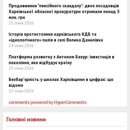
Продовження "пенсійного скандалу": двоє посадовців
Харківської обласної прокуратури отримали понад 5
млн. грн
25 січня 2026
Історія протистояння харківського КДБ та
«ідеологічного» палія в селі Велика Данилівка
24 січня 2026
Платформа розвитку з Антоном Бахур: інвестиція в
покоління, яке відбудує країну
23 січня 2026
Безбар’єрність у школах Харківщини в цифрах: що
відомо
23 січня 2026
comments powered by HyperComments
Головні новини