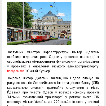
Заступник міністра інфраструктури Віктор Довгань
особливо відзначив роль Одеси у процесах взаємодії з
європейськими міжнародними фінансовими організаціями
у проектах з оновлення міського електротранспорту,
повідомляє
"Южный Курьер".
Зокрема, Віктор Довгань заявив, що Одеса планує за
рахунок коштів Європейського інвестиційного банку (ЄІБ)
кардинально оновити трамвайне сполучення в місті.
Йдеться про участь Одеси у всеукраїнському проекті
"Міський громадський транспорт", у рамках якого ЄІБ
пропонує містам України до 220 мільйонів євро у вигляді