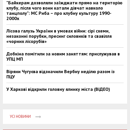
"Байкерам дозволяли заїжджати прямо на територію
клубу, після чого вони катали дівчат навколо
танцполу": МС Риба – про клубну культуру 1990-
2000х
Лісова галузь України в умовах війни: сірі схеми,
незаконні порубки, пресинг силовиків та свавілля
«чорних лісорубів»
Добкіна помітили за новим заняттям: прислужував в
УПЦ МП
Віряни Чугуєва відзначили Вербну неділю разом із
ПЦУ
У Харкові відкрили головну ялинку міста (ВІДЕО)
УСІ НОВИНИ