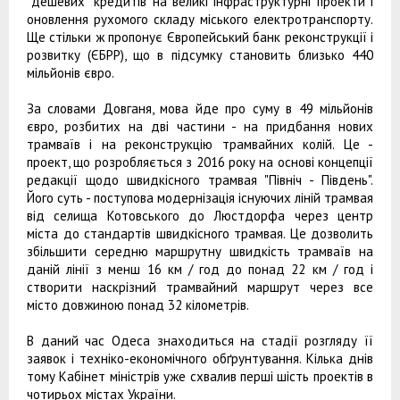
"дешевих" кредитів на великі інфраструктурні проекти і
оновлення рухомого складу міського електротранспорту.
Ще стільки ж пропонує Європейський банк реконструкції і
розвитку (ЄБРР), що в підсумку становить близько 440
мільйонів євро.
За словами Довганя, мова йде про суму в 49 мільйонів
євро, розбитих на дві частини - на придбання нових
трамваїв і на реконструкцію трамвайних колій. Це -
проект, що розробляється з 2016 року на основі концепції
редакції щодо швидкісного трамвая "Північ - Південь".
Його суть - поступова модернізація існуючих ліній трамвая
від селища Котовського до Люстдорфа через центр
міста до стандартів швидкісного трамвая. Це дозволить
збільшити середню маршрутну швидкість трамваїв на
даній лінії з менш 16 км / год до понад 22 км / год і
створити наскрізний трамвайний маршрут через все
місто довжиною понад 32 кілометрів.
В даний час Одеса знаходиться на стадії розгляду її
заявок і техніко-економічного обґрунтування. Кілька днів
тому Кабінет міністрів уже схвалив перші шість проектів в
чотирьох містах України.