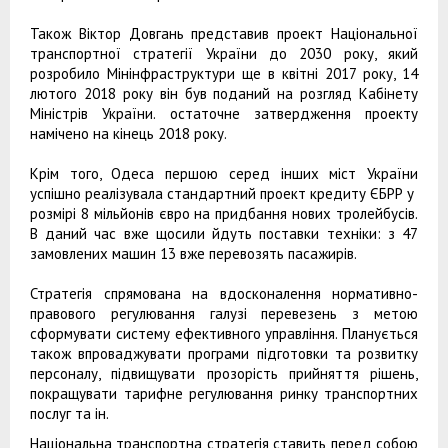
Також Віктор Довгань представив проект Національної
транспортної стратегії України до 2030 року, який
розробило Мінінфраструктури ще в квітні 2017 року, 14
лютого 2018 року він був поданий на розгляд Кабінету
Міністрів України. остаточне затвердження проекту
намічено на кінець 2018 року.
Крім того, Одеса першою серед інших міст України
успішно реалізувала стандартний проект кредиту ЄБРР у ​​
розмірі 8 мільйонів євро на придбання нових тролейбусів.
В даний час вже щосили йдуть поставки техніки: з 47
замовлених машин 13 вже перевозять пасажирів.
Стратегія спрямована на вдосконалення нормативно-
правового регулювання галузі перевезень з метою
сформувати систему ефективного управління. Планується
також впроваджувати програми підготовки та розвитку
персоналу, підвищувати прозорість прийняття рішень,
покращувати тарифне регулювання ринку транспортних
послуг та ін.
Національна транспортна стратегія ставить перед собою