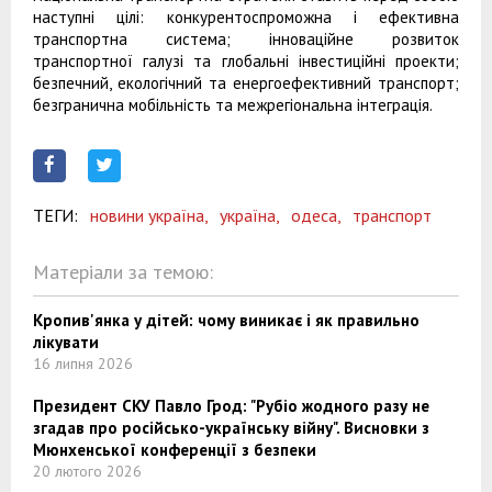
наступні цілі: конкурентоспроможна і ефективна
транспортна система; інноваційне розвиток
транспортної галузі та глобальні інвестиційні проекти;
безпечний, екологічний та енергоефективний транспорт;
безгранична мобільність та межрегіональна інтеграція.
ТЕГИ:
новини україна,
україна,
одеса,
транспорт
Матеріали за темою:
Кропив'янка у дітей: чому виникає і як правильно
лікувати
16 липня 2026
Президент СКУ Павло Грод: "Рубіо жодного разу не
згадав про російсько-українську війну". Висновки з
Мюнхенської конференції з безпеки
20 лютого 2026