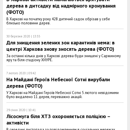
дерева в дитсадку від надмірного кронування
(ФОТО)
В Харкові на початку року 428 дитячий садок обрізав у себе
близько половини дерев.
30 березня 2020 | 13:55
Для знищення зелених зон карантинів нема: в
центрі Харкова знову зносять дерева (ФОТО)
За останні кілька днів у Харкові дерева буди знищені у Саржиному
яру та біля стадіону ХНУРЕ.
7 лютого 2020 | 09:42
На Майдані Героїв Небесної Сотні вирубали
дерева (ФОТО)
У Харкові на Майдані Героїв Небесної Сотні 5 лютого невідомими
було видалено 11 дерев, переважно акацій.
29 січня 2020 | 10:41
Лісосмуга біля ХТЗ охороняється поліцією –
активісти
В середині листопада за повідомленням в соціальних мережах