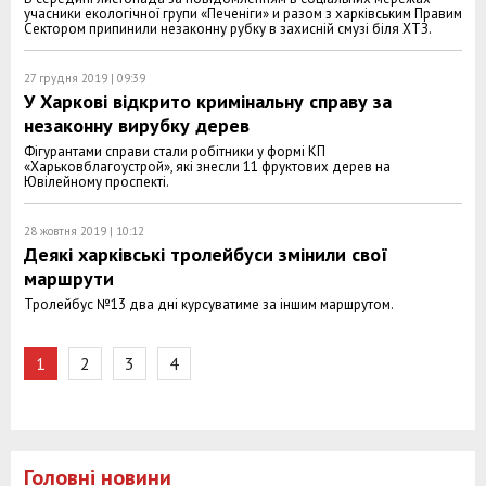
учасники екологічної групи «Печеніги» и разом з харківським Правим
Сектором припинили незаконну рубку в захисній смузі біля ХТЗ.
27 грудня 2019 | 09:39
У Харкові відкрито кримінальну справу за
незаконну вирубку дерев
Фігурантами справи стали робітники у формі КП
«Харьковблагоустрой», які знесли 11 фруктових дерев на
Ювілейному проспекті.
28 жовтня 2019 | 10:12
Деякі харківські тролейбуси змінили свої
маршрути
Тролейбус №13 два дні курсуватиме за іншим маршрутом.
1
2
3
4
Головні новини