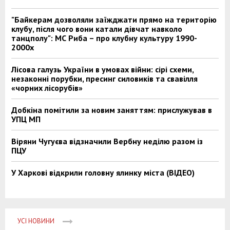
"Байкерам дозволяли заїжджати прямо на територію
клубу, після чого вони катали дівчат навколо
танцполу": МС Риба – про клубну культуру 1990-
2000х
Лісова галузь України в умовах війни: сірі схеми,
незаконні порубки, пресинг силовиків та свавілля
«чорних лісорубів»
Добкіна помітили за новим заняттям: прислужував в
УПЦ МП
Віряни Чугуєва відзначили Вербну неділю разом із
ПЦУ
У Харкові відкрили головну ялинку міста (ВІДЕО)
УСІ НОВИНИ