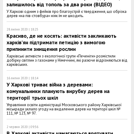
залишилось від тополь за два роки (ВІДЕО)
У Харкові одним з фейків про благоустрій є твердження, що обрізка
дерев «на пів-стовбура» ніяк їм не шкодить.
28 липня 2020 | 18:25
Красиво, де не косять: активісти закликають
харків’ян підтримати петицію з вимогою
припинити знищення рослин
Харківські активісти з екологічної групи «Печеніги» розмістили
добірку світлин з газонами у Німеччині, які разюче відрізняються від
харківських.
16 липня 2020 | 18:14
У Харкові триває війна з деревами:
комунальники планують вирубку дерев на
території трьох шкіл
Управління освіти адміністрації Московського району Харківської
міськради уклало угоду на видалення дерев на території шкіл №
111, № 123, № 97.
2 червня 2020 | 09:56
В Харкові активісти намагаються врятувати