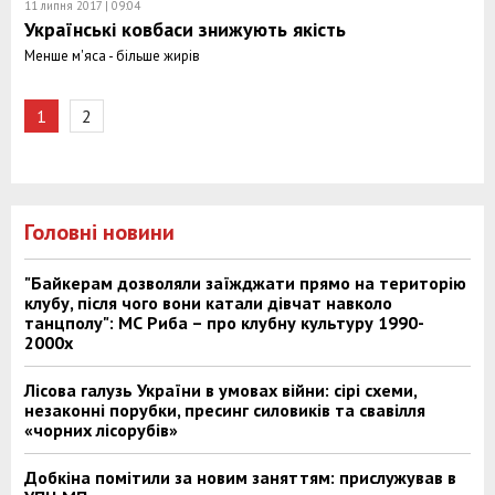
11 липня 2017 | 09:04
Українські ковбаси знижують якість
Менше м'яса - більше жирів
1
2
Головні новини
"Байкерам дозволяли заїжджати прямо на територію
клубу, після чого вони катали дівчат навколо
танцполу": МС Риба – про клубну культуру 1990-
2000х
Лісова галузь України в умовах війни: сірі схеми,
незаконні порубки, пресинг силовиків та свавілля
«чорних лісорубів»
Добкіна помітили за новим заняттям: прислужував в