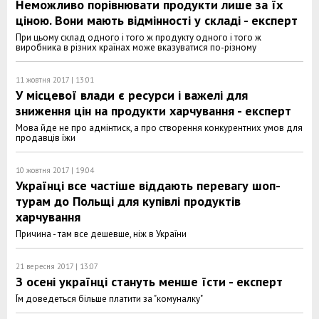
Неможливо порівнювати продукти лише за їх
ціною. Вони мають відмінності у складі - експерт
При цьому склад одного і того ж продукту одного і того ж
виробника в різних країнах може вказуватися по-різному
11 жовтня 2017 | 13:01
У місцевої влади є ресурси і важелі для
зниження цін на продукти харчування - експерт
Мова йде не про адмінтиск, а про створення конкурентних умов для
продавців їжи
10 жовтня 2017 | 19:04
Українці все частіше віддають перевагу шоп-
турам до Польщі для купівлі продуктів
харчування
Причина - там все дешевше, ніж в України
21 вересня 2017 | 13:07
З осені українці стануть менше їсти - експерт
Їм доведеться більше платити за "комуналку"