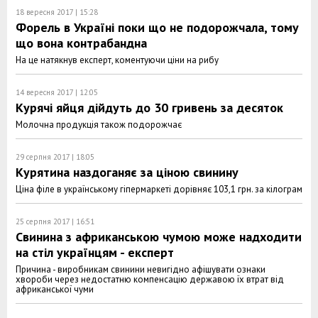
18 вересня 2017 | 15:28
Форель в Україні поки що не подорожчала, тому
що вона контрабандна
На це натякнув експерт, коментуючи ціни на рибу
14 вересня 2017 | 12:05
Курячі яйця дійдуть до 30 гривень за десяток
Молочна продукція також подорожчає
29 серпня 2017 | 18:05
Курятина наздоганяє за ціною свинину
Ціна філе в українському гіпермаркеті дорівняє 103,1 грн. за кілограм
25 серпня 2017 | 16:51
Свинина з африканською чумою може надходити
на стіл українцям - експерт
Причина - виробникам свинини невигідно афішувати ознаки
хвороби через недостатню компенсацію державою їх втрат від
африканської чуми