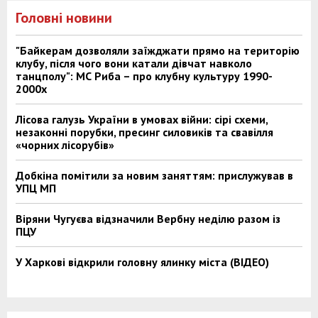
Головні новини
"Байкерам дозволяли заїжджати прямо на територію
клубу, після чого вони катали дівчат навколо
танцполу": МС Риба – про клубну культуру 1990-
2000х
Лісова галузь України в умовах війни: сірі схеми,
незаконні порубки, пресинг силовиків та свавілля
«чорних лісорубів»
Добкіна помітили за новим заняттям: прислужував в
УПЦ МП
Віряни Чугуєва відзначили Вербну неділю разом із
ПЦУ
У Харкові відкрили головну ялинку міста (ВІДЕО)