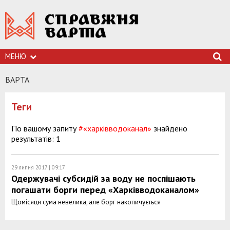
МЕНЮ
ВАРТА
Теги
По вашому запиту
#«харківводоканал»
знайдено
результатів: 1
29 липня 2017 | 09:17
Одержувачі субсидій за воду не поспішають
погашати борги перед «Харківводоканалом»
Щомісяця сума невелика, але борг накопичується