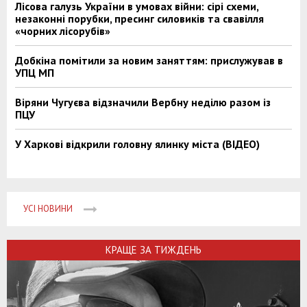
Лісова галузь України в умовах війни: сірі схеми,
незаконні порубки, пресинг силовиків та свавілля
«чорних лісорубів»
Добкіна помітили за новим заняттям: прислужував в
УПЦ МП
Віряни Чугуєва відзначили Вербну неділю разом із
ПЦУ
У Харкові відкрили головну ялинку міста (ВІДЕО)
УСІ НОВИНИ
КРАЩЕ ЗА ТИЖДЕНЬ