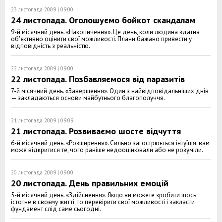
23 листопада 2009 | 09:00
24 листопада. Оголошуємо бойкот скандалам
9-й місячний день. «Накопичення». Це день, коли людина здатна
об'єктивно оцінити свої можливості. Плани бажано привести у
відповідність з реальністю.
22 листопада 2009 | 09:00
22 листопада. Позбавляємося від паразитів
7-й місячний день. «Завершення». Один з найвідповідальніших днів
— закладаються основи майбутнього благополуччя.
21 листопада 2009 | 09:09
21 листопада. Розвиваємо шосте відчуття
6-й місячний день. «Розширення». Сильно загострюється інтуїція: вам
може відкритися те, чого раніше недооцінювали або не розуміли.
20 листопада 2009 | 09:00
20 листопада. День правильних емоцій
5-й місячний день. «Здійснення». Якщо ви можете зробити щось
істотне в своєму житті, то перевірити свої можливості і закласти
фундамент слід саме сьогодні.