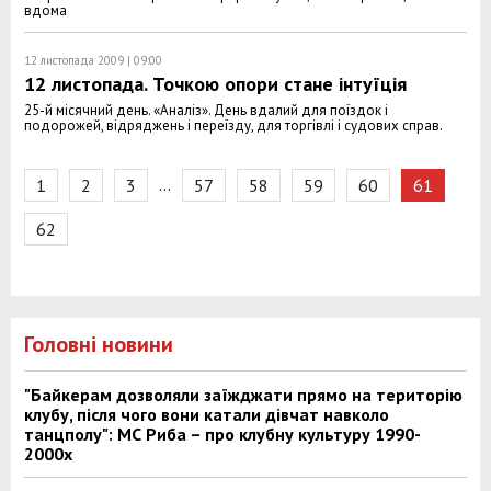
вдома
12 листопада 2009 | 09:00
12 листопада. Точкою опори стане інтуїція
25-й місячний день. «Аналіз». День вдалий для поїздок і
подорожей, відряджень і переїзду, для торгівлі і судових справ.
…
1
2
3
57
58
59
60
61
62
Головні новини
"Байкерам дозволяли заїжджати прямо на територію
клубу, після чого вони катали дівчат навколо
танцполу": МС Риба – про клубну культуру 1990-
2000х