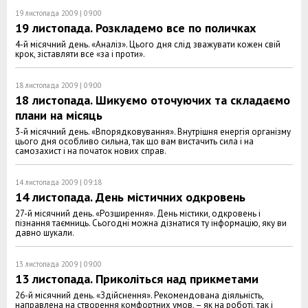
19 листопада 2009 | 09:00
19 листопада. Розкладемо все по поличках
4-й місячний день. «Аналіз». Цього дня слід зважувати кожен свій
крок, зіставляти все «за і проти».
18 листопада 2009 | 09:00
18 листопада. Шикуємо оточуючих та складаємо
плани на місяць
3-й місячний день. «Впорядковування». Внутрішня енергія організму
цього дня особливо сильна, так що вам вистачить сила і на
самозахист і на початок нових справ.
14 листопада 2009 | 09:18
14 листопада. День містичних одкровень
27-й місячний день. «Розширення». День містики, одкровень і
пізнання таємниць. Сьогодні можна дізнатися ту інформацію, яку ви
давно шукали.
13 листопада 2009 | 09:00
13 листопада. Приколіться над прикметами
26-й місячний день. «Здійснення». Рекомендована діяльність,
направлена на створення комфортних умов, – як на роботі, так і