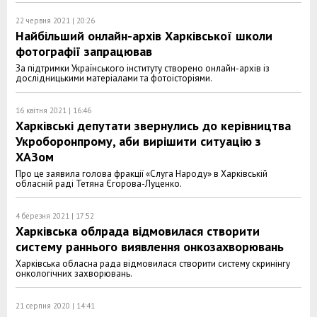
22 червня 2021 | 20:26
Найбільший онлайн-архів Харківської школи
фотографії запрацював
За підтримки Українського інституту створено онлайн-архів із
дослідницькими матеріалами та фотоісторіями.
16 квітня 2021 | 16:46
Харківські депутати звернулись до керівництва
Укроборонпрому, аби вирішити ситуацію з
ХАЗом
Про це заявила голова фракції «Слуга Народу» в Харківській
обласній раді Тетяна Єгорова-Луценко.
4 березня 2021 | 17:52
Харківська облрада відмовилася створити
систему раннього виявлення онкозахворювань
Харківська обласна рада відмовилася створити систему скринінгу
онкологічних захворювань.
21 серпня 2020 | 14:41