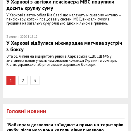
У Харкові з автівки пенсіонера МВС поцупили
досить крупну суму
У Харкові з автомобіля Kia Ceed, що належать місцевому жителю –
пенсіонеру, котрий працював у системі МВС, викрали сумку з
грошима на загальну суму близько двох мільйонів гривень.
3 серпня 2020 | 15:12
У Харкові відбулася міжнародна матчева зустріч
з боксу
0 та 31 липня на відкритому ринзі в Харківській КДЮСШ №6 у
змаганнях взяли участь національні команди України та Болгарії.
Кістяк української збірної склали харківські боксери.
1
2
3
Головні новини
"Байкерам дозволяли заїжджати прямо на територію
клубу, після чого вони катали дівчат навколо