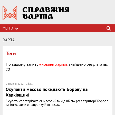
МЕНЮ
ВАРТА
Теги
По вашому запиту
#новини харкыв
знайдено результатів:
22
9 травня 2022 | 16:31
Окупанти масово покидають Борову на
Харківщині
З суботи спостерігається масовий вихід військ рф з території Борової
та Богуславки в напрямку Куп’янська.