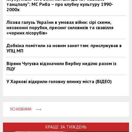
танцполу": МС Риба – про клубну культуру 1990-
2000х
Лісова галузь України в умовах війни: сірі схеми,
незаконні порубки, пресинг силовиків та свавілля
«чорних лісорубів»
Добкіна помітили за новим заняттям: прислужував в
УПЦ МП
Віряни Чугуєва відзначили Вербну неділю разом із
ПЦУ
У Харкові відкрили головну ялинку міста (ВІДЕО)
УСІ НОВИНИ
КРАЩЕ ЗА ТИЖДЕНЬ