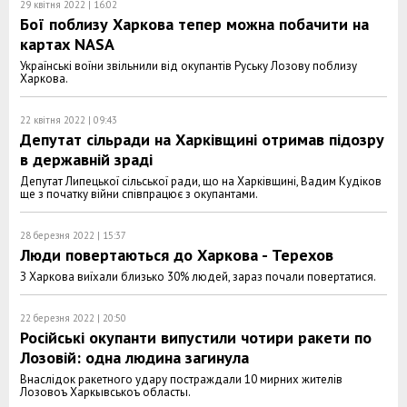
29 квітня 2022 | 16:02
Бої поблизу Харкова тепер можна побачити на
картах NASA
Українські воїни звільнили від окупантів Руську Лозову поблизу
Харкова.
22 квітня 2022 | 09:43
Депутат сільради на Харківщині отримав підозру
в державній зраді
Депутат Липецької сільської ради, що на Харківщині, Вадим Кудіков
ще з початку війни співпрацює з окупантами.
28 березня 2022 | 15:37
Люди повертаються до Харкова - Терехов
З Харкова виїхали близько 30% людей, зараз почали повертатися.
22 березня 2022 | 20:50
Російські окупанти випустили чотири ракети по
Лозовій: одна людина загинула
Внаслідок ракетного удару постраждали 10 мирних жителів
Лозовоъ Харкывськоъ областы.