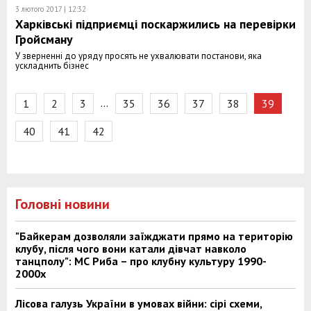
3 лютого 2017 | 12:32
Харківські підприємці поскаржились на перевірки
Гройсману
У зверненні до уряду просять не ухвалювати постанови, яка
ускладнить бізнес
…
1
2
3
35
36
37
38
39
40
41
42
Головні новини
"Байкерам дозволяли заїжджати прямо на територію
клубу, після чого вони катали дівчат навколо
танцполу": МС Риба – про клубну культуру 1990-
2000х
Лісова галузь України в умовах війни: сірі схеми,