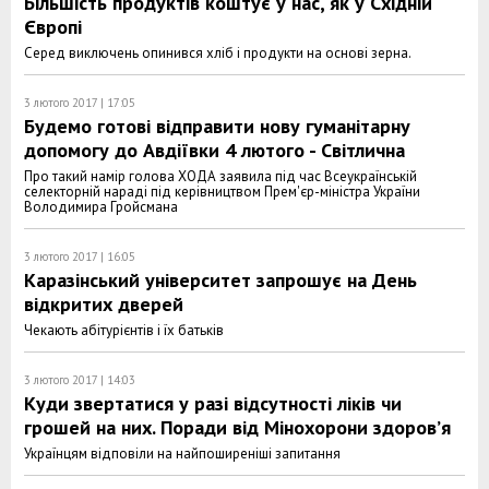
Більшість продуктів коштує у нас, як у Східній
Європі
Серед виключень опинився хліб і продукти на основі зерна.
3 лютого 2017 | 17:05
Будемо готові відправити нову гуманітарну
допомогу до Авдіївки 4 лютого - Світлична
Про такий намір голова ХОДА заявила під час Всеукраїнській
cелекторній нараді під керівництвом Прем'єр-міністра України
Володимира Гройсмана
3 лютого 2017 | 16:05
Каразінський університет запрошує на День
відкритих дверей
Чекають абітурієнтів і їх батьків
3 лютого 2017 | 14:03
Куди звертатися у разі відсутності ліків чи
грошей на них. Поради від Мінохорони здоров’я
Українцям відповіли на найпоширеніші запитання