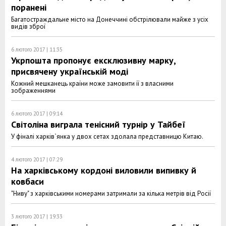
поранені
Багатостраждальне місто на Донеччині обстрілювали майже з усіх
видів зброї
6 лютого 2017 | 11:35
Укрпошта пропонує ексклюзивну марку,
присвячену українській моді
Кожний мешканець країни може замовити її з власними
зображеннями
6 лютого 2017 | 09:14
Світоліна виграла тенісний турнір у Тайбеї
У фіналі харків`янка у двох сетах здолала представницю Китаю.
4 лютого 2017 | 07:29
На харківському кордоні виловили випивку й
ковбаси
"Ниву" з харківськими номерами затримали за кілька метрів від Росії
3 лютого 2017 | 19:33