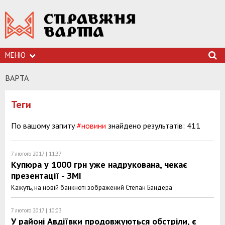
МЕНЮ
ВАРТА
Теги
По вашому запиту
#новини
знайдено результатів: 411
7 лютого 2017 | 11:37
Купюра у 1000 грн уже надрукована, чекає
презентації - ЗМІ
Кажуть, на новій банкноті зображений Степан Бандера
7 лютого 2017 | 10:03
У районі Авдіївки продовжуються обстріли, є