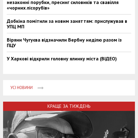
незаконні порубки, пресинг силовиків та свавілля
«чорних лісорубів»
Добкіна помітили за новим заняттям: прислужував в
УПЦ МП
Віряни Чугуєва відзначили Вербну неділю разом із
ПЦУ
У Харкові відкрили головну ялинку міста (ВІДЕО)
УСІ НОВИНИ
КРАЩЕ ЗА ТИЖДЕНЬ