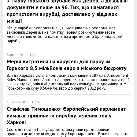
У Парку Горького зрубано 600 дерев, а дозвільні
документи є лише на 96. Тих, що намагалися
протистояти вирубці, доставлено у відділок
міліції
Місце вирубки охороняє міліція і муніципальна охорона. Але
захисники дерев ще на початку червня розкинули наметове
містечко і цілодобово намагаються протистояти браконьєрській
вирубці.
8 липня 2011 | 11:14
Мерія витратила на каруселі для парку ім.
Горького 8,5 мільйонів євро з міського бюджету
Влада Харкова уклала контракти з компаніями SBF s.r.1. Amusement
Rides Manufacturer і Antonio Zamperla S.p.a. на постачання каруселей
і інших атракціонів в «Центральний парк культури і відпочинку ім. М.
Горького» на суму 8,504 млн. євро до серпня 2012 року.
19 квітня 2011 | 16:14
Станіслав Тимошенко: Європейський парламент
вимагає припинити вирубку зелених зон у
Харкові
Сьогодні події у Парку Горького фіксували представники
правозахисної групи «Адвокат» у Європарламенті. Вони передають