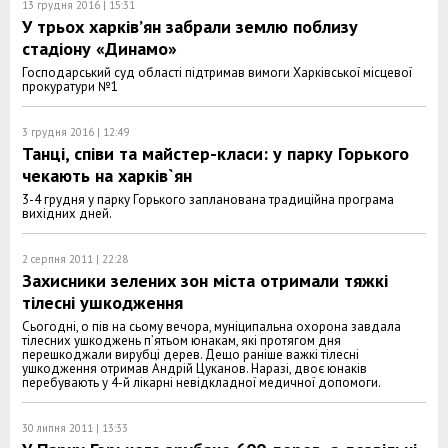
13 грудня 2016 | 15:31
У трьох харків’ян забрали землю поблизу
стадіону «Динамо»
Господарський суд області підтримав вимоги Харківської місцевої
прокуратури №1
3 грудня 2016 | 12:49
Танці, співи та майстер-класи: у парку Горького
чекають на харків`ян
3-4 грудня у парку Горького запланована традиційна програма
вихідних дней.
2 серпня 2011 | 22:28
Захисники зелених зон міста отримали тяжкі
тілесні ушкодження
Сьогодні, о пів на сьому вечора, муніципальна охорона завдала
тілесних ушкоджень п’ятьом юнакам, які протягом дня
перешкоджали вирубці дерев. Дещо раніше важкі тілесні
ушкодження отримав Андрій Цуканов. Наразі, двоє юнаків
перебувають у 4-й лікарні невідкладної медичної допомоги.
30 липня 2011 | 13:33