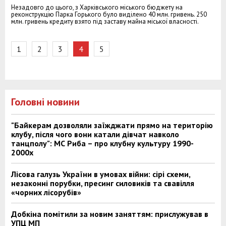
Незадовго до цього, з Харківського міського бюджету на
реконструкцію Парка Горького було виділено 40 млн. гривень. 250
млн. гривень кредиту взято під заставу майна міської власності.
1
2
3
4
5
Головні новини
"Байкерам дозволяли заїжджати прямо на територію
клубу, після чого вони катали дівчат навколо
танцполу": МС Риба – про клубну культуру 1990-
2000х
Лісова галузь України в умовах війни: сірі схеми,
незаконні порубки, пресинг силовиків та свавілля
«чорних лісорубів»
Добкіна помітили за новим заняттям: прислужував в
УПЦ МП