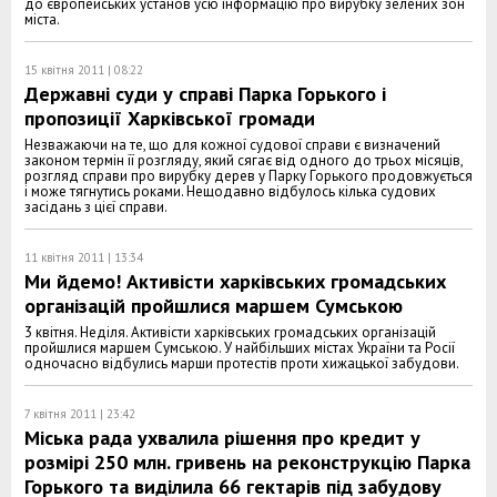
до європейських установ усю інформацію про вирубку зелених зон
міста.
15 квітня 2011 | 08:22
Державні суди у справі Парка Горького і
пропозиції Харківської громади
Незважаючи на те, що для кожної судової справи є визначений
законом термін її розгляду, який сягає від одного до трьох місяців,
розгляд справи про вирубку дерев у Парку Горького продовжується
і може тягнутись роками. Нещодавно відбулось кілька судових
засідань з цієї справи.
11 квітня 2011 | 13:34
Ми йдемо! Активісти харківських громадських
організацій пройшлися маршем Сумською
3 квітня. Неділя. Активісти харківських громадських організацій
пройшлися маршем Сумською. У найбільших містах України та Росії
одночасно відбулись марши протестів проти хижацької забудови.
7 квітня 2011 | 23:42
Міська рада ухвалила рішення про кредит у
розмірі 250 млн. гривень на реконструкцію Парка
Горького та виділила 66 гектарів під забудову