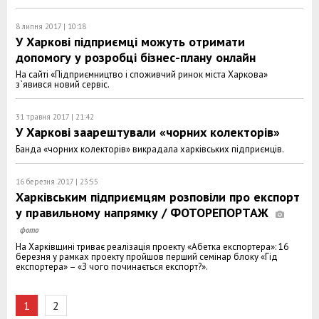
8 липня 2017 | 10:18
У Харкові підприємці можуть отримати
допомогу у розробці бізнес-плану онлайн
На сайті «Підприємництво і споживчий ринок міста Харкова»
з`явився новий сервіс.
31 травня 2017 | 21:42
У Харкові заарештували «чорних колекторів»
Банда «чорних колекторів» викрадала харківських підприємців.
16 березня 2017 | 23:55
Харківським підприємцям розповіли про експорт
у правильному напрямку / ФОТОРЕПОРТАЖ
На Харківщині триває реалізація проекту «Абетка експортера»: 16
березня у рамках проекту пройшов перший семінар блоку «Гід
експортера» – «З чого починається експорт?».
1
2