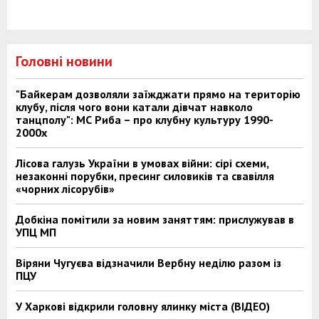
Головні новини
"Байкерам дозволяли заїжджати прямо на територію
клубу, після чого вони катали дівчат навколо
танцполу": МС Риба – про клубну культуру 1990-
2000х
Лісова галузь України в умовах війни: сірі схеми,
незаконні порубки, пресинг силовиків та свавілля
«чорних лісорубів»
Добкіна помітили за новим заняттям: прислужував в
УПЦ МП
Віряни Чугуєва відзначили Вербну неділю разом із
ПЦУ
У Харкові відкрили головну ялинку міста (ВІДЕО)