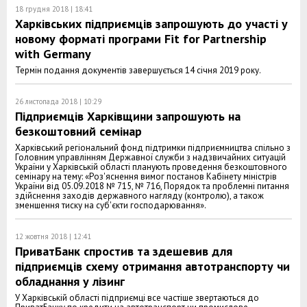
18 грудня 2018 | 18:41
Харківських підприємців запрошують до участі у
новому форматі програми Fit for Рartnership
with Germany
Термін подання документів завершується 14 січня 2019 року.
26 листопада 2018 | 10:29
Підприємців Харківщини запрошують на
безкоштовний семінар
Харківський регіональний фонд підтримки підприємництва спільно з
Головним управлінням Державної служби з надзвичайних ситуацій
України у Харківській області планують проведення безкоштовного
семінару на тему: «Роз'яснення вимог постанов Кабінету міністрів
України від 05.09.2018 № 715, № 716, Порядок та проблемні питання
здійснення заходів державного нагляду (контролю), а також
зменшення тиску на суб'єкти господарювання».
12 жовтня 2018 | 12:41
ПриватБанк спростив та здешевив для
підприємців схему отримання автотранспорту чи
обладнання у лізинг
У Харківській області підприємці все частіше звертаються до