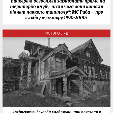
"Байкерам дозволяли заїжджати прямо на
територію клубу, після чого вони катали
дівчат навколо танцполу": МС Риба – про
клубну культуру 1990-2000х
ФОТОПОГЛЯД
Архітектурні скарби Слобожанщини показали у