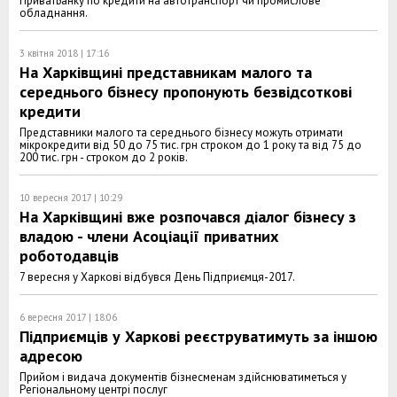
ПриватБанку по кредити на автотранспорт чи промислове
обладнання.
3 квітня 2018 | 17:16
На Харківщині представникам малого та
середнього бізнесу пропонують безвідсоткові
кредити
Представники малого та середнього бізнесу можуть отримати
мікрокредити від 50 до 75 тис. грн строком до 1 року та від 75 до
200 тис. грн - строком до 2 років.
10 вересня 2017 | 10:29
На Харківщині вже розпочався діалог бізнесу з
владою - члени Асоціації приватних
роботодавців
7 вересня у Харкові відбувся День Підприємця-2017.
6 вересня 2017 | 18:06
Підприємців у Харкові реєструватимуть за іншою
адресою
Прийом і видача документів бізнесменам здійснюватиметься у
Регіональному центрі послуг