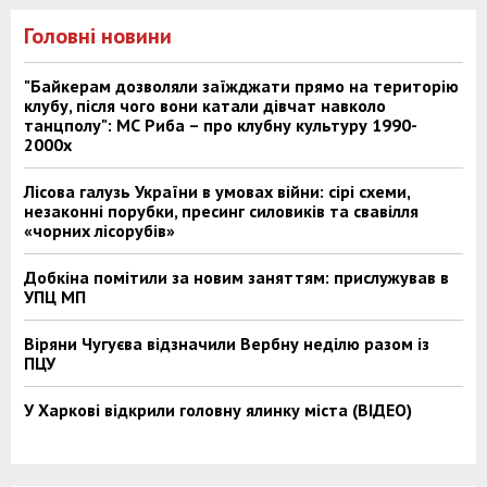
Головні новини
"Байкерам дозволяли заїжджати прямо на територію
клубу, після чого вони катали дівчат навколо
танцполу": МС Риба – про клубну культуру 1990-
2000х
Лісова галузь України в умовах війни: сірі схеми,
незаконні порубки, пресинг силовиків та свавілля
«чорних лісорубів»
Добкіна помітили за новим заняттям: прислужував в
УПЦ МП
Віряни Чугуєва відзначили Вербну неділю разом із
ПЦУ
У Харкові відкрили головну ялинку міста (ВІДЕО)