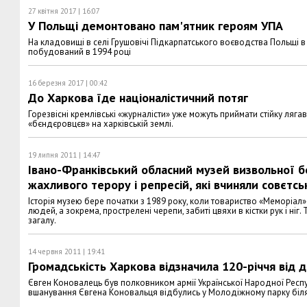
27 квітня 2017 | 16:07
У Польщі демонтовано пам'ятник героям УПА
На кладовищі в селі Грушовічі Підкарпатського воєводства Польщі в 
побудований в 1994 році
16 березня 2017 | 00:42
До Харкова їде націоналістичний потяг
Горезвісні кремлівські «журналісти» уже можуть приймати стійку ляга
«бєндєровцєв» на харківській землі.
19 липня 2011 | 14:47
Івано-Франківський обласний музей визвольної б
жахливого терору і репресій, які вчиняли совєтсь
Історія музею бере початки з 1989 року, коли товариство «Меморіал
людей, а зокрема, прострелені черепи, забиті цвяхи в кістки рук і н
загалу.
14 червня 2011 | 19:41
Громадськість Харкова відзначила 120-річчя від
Євген Коновалець був полковником армії Української Народної Респу
вшанування Євгена Коновальця відбулись у Молодіжному парку біл