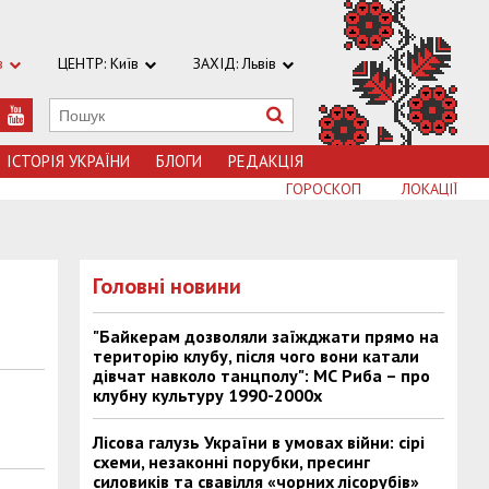
в
ЦЕНТР: Київ
ЗАХІД: Львів
ІСТОРІЯ УКРАЇНИ
БЛОГИ
РЕДАКЦІЯ
ГОРОСКОП
ЛОКАЦІЇ
Головні новини
"Байкерам дозволяли заїжджати прямо на
територію клубу, після чого вони катали
дівчат навколо танцполу": МС Риба – про
клубну культуру 1990-2000х
Лісова галузь України в умовах війни: сірі
схеми, незаконні порубки, пресинг
силовиків та свавілля «чорних лісорубів»