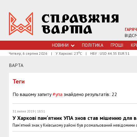
ГАРЯЧ
ВІДСІ
НОВИНИ
ПОЛІТИКА
ГРОШI
КР
о
Четвер, 6 серпня 2026
|
У Харкові: 23
С
|
НБУ : USD 44.35 EUR 51
ВАРТА
Теги
По вашому запиту
#упа
знайдено результатів: 22
31 липня 2019 | 18:51
У Харкові пам‘ятник УПА знов став мішенню для в
Пам’ятний знак у Київському районі був розмальований невідомими