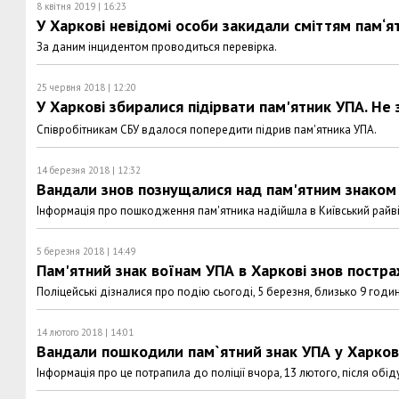
8 квітня 2019 | 16:23
У Харкові невідомі особи закидали сміттям пам‘я
За даним інцидентом проводиться перевірка.
25 червня 2018 | 12:20
У Харкові збиралися підірвати пам'ятник УПА. Не
Співробітникам СБУ вдалося попередити підрив пам'ятника УПА.
14 березня 2018 | 12:32
Вандали знов познущалися над пам'ятним знаком 
Інформація про пошкодження пам'ятника надійшла в Київський райві
5 березня 2018 | 14:49
Пам'ятний знак воїнам УПА в Харкові знов постра
Поліцейські дізналися про подію сьогоді, 5 березня, близько 9 годин
14 лютого 2018 | 14:01
Вандали пошкодили пам`ятний знак УПА у Харков
Інформація про це потрапила до поліції вчора, 13 лютого, після обід