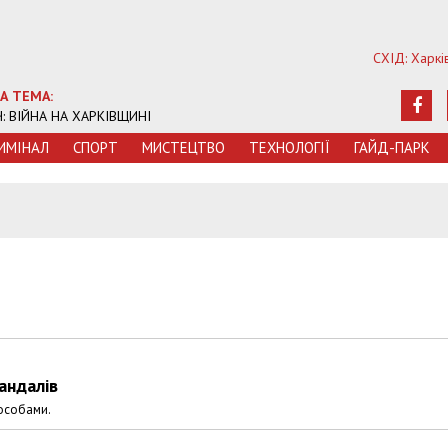
СХІД: Харкі
А ТЕМА:
Ч: ВІЙНА НА ХАРКІВЩИНІ
ИМIНАЛ
СПОРТ
МИСТЕЦТВО
ТЕХНОЛОГIЇ
ГАЙД-ПАРК
андалів
 особами.