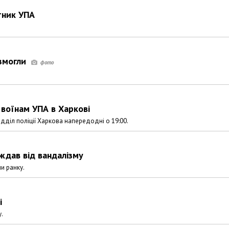
тник УПА
 змогли
воїнам УПА в Харкові
дділ поліції Харкова напередодні о 19:00.
ждав від вандалізму
и ранку.
і
у.