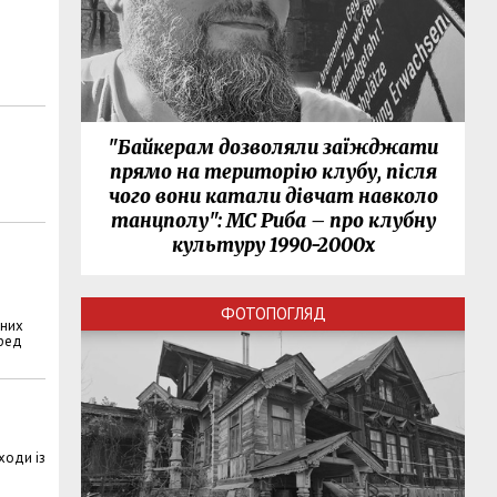
"Байкерам дозволяли заїжджати
прямо на територію клубу, після
чого вони катали дівчат навколо
танцполу": МС Риба – про клубну
культуру 1990-2000х
ФОТОПОГЛЯД
аних
еред
ходи із