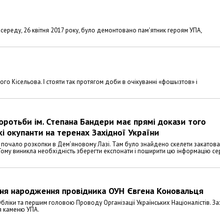
середу, 26 квітня 2017 року, було демонтовано пам'ятник героям УПА,
вого Кісельова. І стояти так протягом доби в очікуванні «фошызтов» і
оротьби ім. Степана Бандери має прямі докази того
кі окупанти на теренах Західної України
» почало розкопки в Дем’яновому Лазі. Там було знайдено скелети закатов
іг. Тому виникла необхідність зберегти експонати і поширити цю інформацію с
 дня народження провідника ОУН Євгена Коновальця
бліки та першим головою Проводу Організації Українських Націоналістів. За
я каменю УПА.