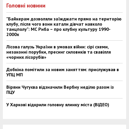
Головні новини
"Байкерам дозволяли заїжджати прямо на територію
клубу, після чого вони катали дівчат навколо
танцполу": МС Риба – про клубну культуру 1990-
2000х
Лісова галузь України в умовах війни: сірі схеми,
незаконні порубки, пресинг силовиків та свавілля
«чорних лісорубів»
Добкіна помітили за новим заняттям: прислужував в
УПЦ МП
Віряни Чугуєва відзначили Вербну неділю разом із
ПЦУ
У Харкові відкрили головну ялинку міста (ВІДЕО)