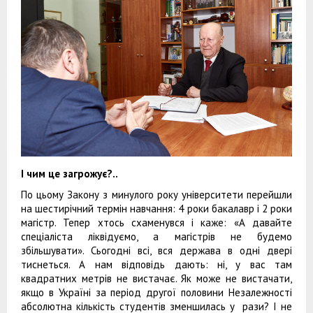
І чим це загрожує?..
По цьому Закону з минулого року університети перейшли
на шестирічний термін навчання: 4 роки бакалавр і 2 роки
магістр. Тепер хтось схаменувся і каже: «А давайте
спеціаліста ліквідуємо, а магістрів не будемо
збільшувати». Сьогодні всі, вся держава в одні двері
тиснеться. А нам відповідь дають: ні, у вас там
квадратних метрів не вистачає. Як може не вистачати,
якщо в Україні за період другої половини Незалежності
абсолютна кількість студентів зменшилась у рази? І не