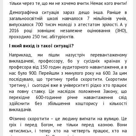
тільки через те, що ми не хочемо вчити. Немає кого вчити!
Демографічна ситуація зараз дещо інша. Раніше в
загальноосвітній школі навчалося 7 мільйонів учнів,
випускалося 700 тисяч молоді з атестатом зрілості. А у
2016 році зовнішнє незалежне оцінювання (ЗНО),
проходило 230 тис. абітурієнтів.
І який вихід із такої ситуації?
Наприклад, ми пішли назустріч перевантаженому
викладачеві, профессору, бо у сусідніх країнах у
професора від 150 годин аудиторного навантаження, а в
нас було 900. Перейшли з минулого року на 600. За цим
послідувало, що третину треба скоротити. Скоротили
третину, і сьогодні вже в університеті рідко хто працює
на повну ставку. Це наслідок положення Закону, що
перехідне 600-годинне річне навантаження слід
здійснити без збільшення кошторису і кількості
викладачів.
Фізично скоротити – це людину вигнати на вулицю. Це
гріх і перед Богом, не тільки перед казною. Вони
«втислись», і тепер хто на четверть працює, хто на