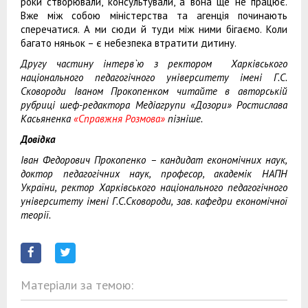
роки створювали, консультували, а вона ще не працює.
Вже між собою міністерства та агенція починають
сперечатися. А ми сюди й туди між ними бігаємо. Коли
багато няньок – є небезпека втратити дитину.
Другу частину інтерв`ю з ректором Харківського
національного педагогічного університету імені Г.С.
Сковороди Іваном Прокопенком читайте в авторській
рубриці шеф-редактора Медіагрупи «Дозори» Ростислава
Касьяненка
«Справжня Розмова»
пізніше.
Довідка
Іван Федорович Прокопенко – кандидат економічних наук,
доктор педагогічних наук, професор, академік НАПН
України, ректор Харківського національного педагогічного
університету імені Г.С.Сковороди, зав. кафедри економічної
теорії.
Матеріали за темою: