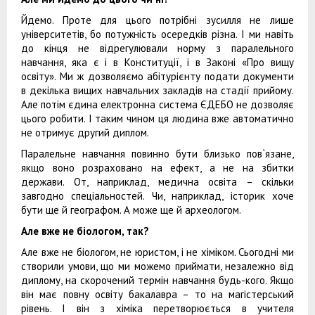
Йдемо. Проте для цього потрібні зусилля не лише
університетів, бо потужність осередків різна. І ми навіть
до кінця не відрегулювали норму з паралельного
навчання, яка є і в Конституції, і в Законі «Про вищу
освіту». Ми ж дозволяємо абітурієнту подати документи
в декілька вищих навчальних закладів на стадії прийому.
Але потім єдина електронна система ЄДЕБО не дозволяє
цього робити. І таким чином ця людина вже автоматично
не отримує другий диплом.
Паралельне навчання повинно бути близько пов`язане,
якщо воно розраховано на ефект, а не на збитки
держави. От, наприклад, медична освіта – скільки
завгодно спеціальностей. Чи, наприклад, історик хоче
бути ще й географом. А може ще й археологом.
Але вже не біологом, так?
Але вже не біологом, не юристом, і не хіміком. Сьогодні ми
створили умови, що ми можемо приймати, незалежно від
диплому, на скорочений термін навчання будь-кого. Якщо
він має повну освіту бакалавра – то на магістерський
рівень. I він з хіміка перетворюється в учителя