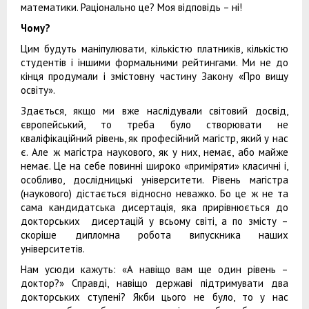
математики. Раціонально це? Моя відповідь – ні!
Чому?
Цим будуть маніпулювати, кількістю платників, кількістю
студентів і іншими формальними рейтингами. Ми не до
кінця продумали і змістовну частину Закону «Про вищу
освіту».
Здається, якщо ми вже наслідували світовий досвід,
європейський, то треба було створювати не
кваліфікаційний рівень, як професійний магістр, який у нас
є. Але ж магістра наукового, як у них, немає, або майже
немає. Це на себе повинні широко «приміряти» класичні і,
особливо, дослідницькі університети. Рівень магістра
(наукового) дістається відносно неважко. Бо це ж не та
сама кандидатська дисертація, яка прирівнюється до
докторських дисертацій у всьому світі, а по змісту –
скоріше дипломна робота випускника наших
університетів.
Нам усюди кажуть: «А навіщо вам ще один рівень –
доктор?» Справді, навіщо державі підтримувати два
докторських ступені? Якби цього не було, то у нас