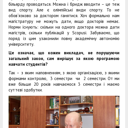
більярду проводяться. Можна і бридж вводити – це теж
вид спорту. Але є олімпійські види спорту. То не
обов`язково за доктором ганятися. Хоч формально нам
магістратуру не можуть дати, якщо докторів немає.
Норми існують: скільки на одного доктора можна дати
магістрів, скільки публікацій у Scopusі. Забуваємо, що
поряд із цим узаконили повну академічну автономію
університету.
Це означає, що кожен викладач, не порушуючи
загальний закон, сам вирішує за якою
програмою
навчати студентів?
Так – з яким наповненням, з якою організацією, з якими
формами контролю, 3 семестри чи 2 семестри. От ми
вже більше 20 років навчаємося 3 семестри і маємо
суттєві здобутки.