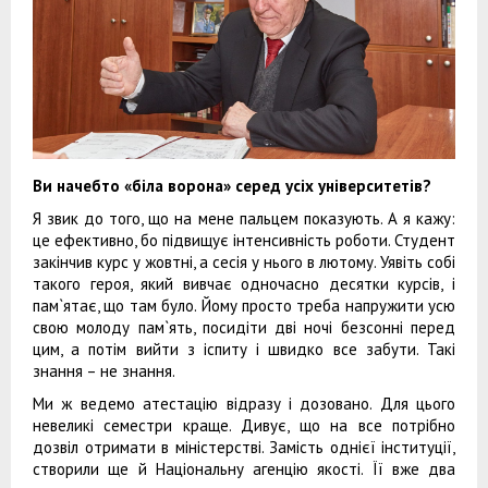
Ви начебто «біла
ворона» серед
у
сіх
університет
ів
?
Я звик до того, що на мене пальцем показують. А я кажу:
це ефективно, бо підвищує інтенсивність роботи. Студент
закінчив курс у жовтні, а сесія у нього в лютому. Уявіть собі
такого героя, який вивчає одночасно десятки курсів, і
пам`ятає, що там було. Йому просто треба напружити усю
свою молоду пам`ять, посидіти дві ночі безсонні перед
цим, а потім вийти з іспиту і швидко все забути. Такі
знання – не знання.
Ми ж ведемо атестацію відразу і дозовано. Для цього
невеликі семестри краще. Дивує, що на все потрібно
дозвіл отримати в міністерстві. Замість однієї інституції,
створили ще й Національну агенцію якості. Її вже два