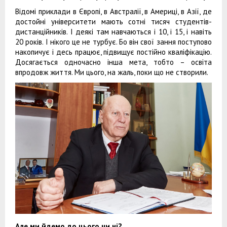
Відомі приклади в Європі, в Австралії, в Америці, в Азії, де
достойні університети мають сотні тисяч студентів-
дистанційників. І деякі там навчаються і 10, і 15, і навіть
20 років. І нікого це не турбує. Бо він свої зання поступово
накопичує і десь працює, підвищує постійно кваліфікацію.
Досягається одночасно інша мета, тобто – освіта
впродовж життя. Ми цього, на жаль, поки що не створили.
Але ми йдемо до цього чи ні?