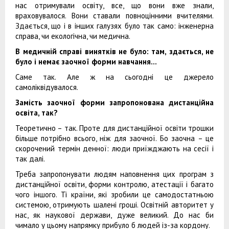
нас отримували освіту, все, що вони вже знали,
враховувалося. Вони ставали повноцінними вчителями.
Здається, що і в інших галузях було так само: інженерна
справа, чи екологічна, чи медична.
В
медичній справі винятків не було: там, здається, не
було і немає заочної форми навчання…
Саме так. Але ж на сьогодні це джерело
самоліквідувалося.
Замість заочної форми запропонована дистанційна
освіта, так?
Теоретично – так. Проте для дистанційної освіти трошки
більше потрібно всього, ніж для заочної. Бо заочна – це
скорочений термін денної: люди приїжджають на сесії і
так далі.
Треба запропонувати людям наповнення цих програм з
дистанційної освіти, форми контролю, атестації і багато
чого іншого. Ті країни, які зробили це самодостатньою
системою, отримують шалені гроші. Освітній авторитет у
нас, як наукової держави, дуже великий. До нас би
чимало у цьому напрямку прибуло б людей із-за кордону.