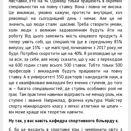
півставки, хто на ¾. Одиниці тільки працюють в окремих
спеціальностях на повну ставку. Вона і повна не висока.
Це викликає, умовно кажучи, протести внутрішні, хоч
революції на сьогоднішній день і немає. Але це не
значить, що люди стали щасливі. Треба створити умови,
коли люди з великим задоволенням будуть йти на
роботу. Від цього залежить якість кінцевого продукту. А
тепер уявіть собі, що спеціалістів (це в середньому 85%
випуску, ще 15% – це магістри), починаючи з 2017 року, не
буде. Потрібно скоротити ще на 40%. Я розповідаю це не
за всіх, за себе, але можу сказати, що у нас з переходом
на 600 годин стало всього 500 ставок. Тобто тільки 500
професорів і викладачів будуть працювати на повну
ставку. А в університеті 550 докторів і кандидатів наук, а
ще є кваліфіковані викладачі без вчених ступенів, до того
ж – багато спеціальностей, де ступінь особливої ролі не
грає. Там практичні навички відіграють не меншу роль, ніж
ступені і звання. Наприклад, фізична культура. Майстер
спорту міжнародного класу з легкої атлетики чи шпаги –
він може краще ніж теоретик навчити.
Ну так, у вас навіть кафедра спортивного більярду є.
Є, бо це входить в спортивні ігри, і чемпіонати світу з