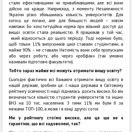
стали ефективнішими чи привабливішими, але всі вони
дійсно на краще. Наприклад, з моменту Незалежності
України різко збільшилась кількість університетів. Для
когось це погано, але для більшості людей – зовсім
навпаки. Бо конституційна норма про вільний доступ до
вищої освіти стала реальністю. Я працював у той час,
який відноситься до цього періоду. Тоді нормою було,
щоб тільки 11% випускників шкіл ставали студентами, а
майже 90% – не ставали. Натомість вони себе пропускали
або через роботу, або через «робфак» (так умовно
називали підготовчі факультети).
Тобто зараз майже всі можуть отримати вищу освіту?
Сьогодні фактично всі бажаючі отримати вищу освіту в
нашій державі, зробили це. І наша держава в Світовому
рейтингу освіченості нації піднялась досить високо, бо він
визначається кількістю студентів університетів та інших
ВНЗ на 10 тис. населення. З тими 11% ми були б за
межами ТОП-100, а може і в кінці другої сотні.
Ми у рейтингу стоїмо високо, але це
ще не є
гарантією, що всі задоволені, так?