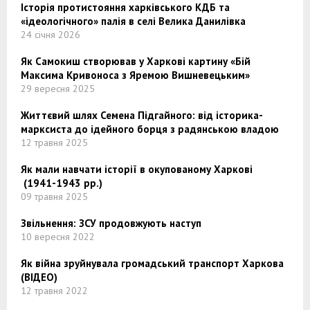
Історія протистояння харківського КДБ та
«ідеологічного» палія в селі Велика Данилівка
24 січня 2026
Як Самокиш створював у Харкові картину «Бій
Максима Кривоноса з Яремою Вишневецьким»
29 вересня 2025
Життєвий шлях Семена Підгайного: від історика-
марксиста до ідейного борця з радянською владою
12 травня 2025
Як мали навчати історії в окупованому Харкові
(1941-1943 рр.)
09 травня 2025
Звільнення: ЗСУ продовжують наступ
10 вересня 2022
Як війна зруйнувала громадський транспорт Харкова
(ВІДЕО)
12 травня 2022