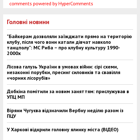
comments powered by HyperComments
Головні новини
"Байкерам дозволяли заїжджати прямо на територію
клубу, після чого вони катали дівчат навколо
танцполу": МС Риба – про клубну культуру 1990-
2000х
Лісова галузь України в умовах війни: сірі схеми,
незаконні порубки, пресинг силовиків та свавілля
«чорних лісорубів»
Добкіна помітили за новим заняттям: прислужував в
УПЦ МП
Віряни Чугуєва відзначили Вербну неділю разом із
ПЦУ
У Харкові відкрили головну ялинку міста (ВІДЕО)