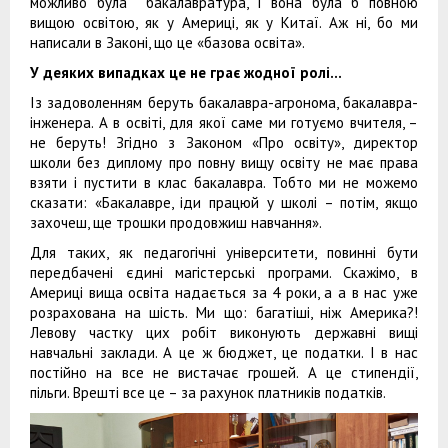
можливо була бакалавратура, і вона була б повною
вищою освітою, як у Америці, як у Китаї. Аж ні, бо ми
написали в Законі, що це «базова освіта».
У деяких випадках це не
грає
жодної ролі…
Із задоволенням беруть бакалавра-агронома, бакалавра-
інженера. А в освіті, для якої саме ми готуємо вчителя, –
не беруть! Згідно з Законом «Про освіту», директор
школи без диплому про повну вищу освіту не має права
взяти і пустити в клас бакалавра. Тобто ми не можемо
сказати: «Бакалавре, іди працюй у школі – потім, якщо
захочеш, ще трошки продовжиш навчання».
Для таких, як педагогічні університети, повинні бути
передбачені єдині магістерські програми. Скажімо, в
Америці вища освіта надається за 4 роки, а а в нас уже
розрахована на шість. Ми що: багатіші, ніж Америка?!
Левову частку цих робіт виконують державні вищі
навчальні заклади. А це ж бюджет, це податки. І в нас
постійно на все не вистачає грошей. А це стипендії,
пільги. Врешті все це – за рахунок платників податків.