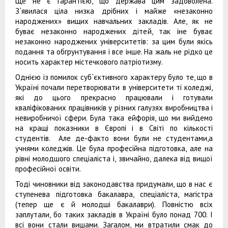
Ще не є гарантією, що держава цим задоволена.
З`явилася ціла низка дрібних і майже «незаконно
народжених» вищих навчальних закладів. Але, як не
буває незаконно народжених дітей, так іне буває
незаконно народжених університетів: за цим були якісь
подання та обгрунтування і все інше. На жаль не рідко це
носить характер містечкового патріотизму.
Однією із помилок суб`єктивного характеру було те, що в
Україні почали перетворювати в університети ті коледжі,
які до цього прекрасно працювали і готували
кваліфікованих працівників у різних галузях виробництва і
невиробничої сфери. Була така ейфорія, що ми вийдемо
на кращі показники в Європі і в Світі по кількості
студентів. Але де-факто вони були не студентами,а
учнями коледжів. Це була професійна підготовка, але на
рівні молодшого спеціаліста і, звичайно, далека від вищої
професійної освіти.
Тоді чиновники від законодавства придумали, що в нас є
ступенева підготовка бакалавра, спеціаліста, магістра
(тепер ще є й молодші бакалаври). Повністю всіх
заплутали, бо таких закладів в Україні було понад 700. І
всі вони стали вишами. Загалом, ми втратили смак до