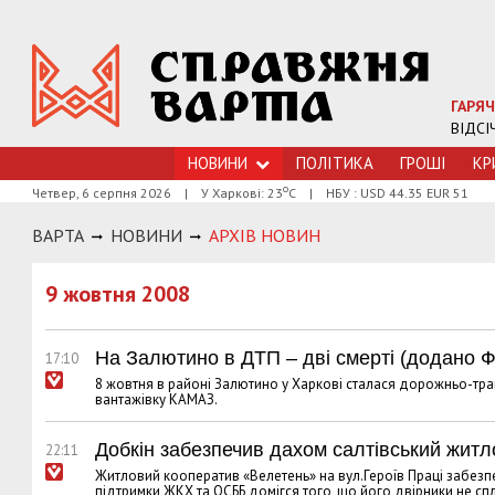
ГАРЯЧ
ВІДСІ
НОВИНИ
ПОЛІТИКА
ГРОШI
КР
о
Четвер, 6 серпня 2026
|
У Харкові: 23
С
|
НБУ : USD 44.35 EUR 51
ВАРТА
НОВИНИ
АРХIВ НОВИН
9 жовтня 2008
На Залютино в ДТП – дві смерті (додано 
17:10
8 жовтня в районі Залютино у Харкові сталася дорожньо-тра
вантажівку КАМАЗ.
Добкін забезпечив дахом салтівський жит
22:11
Житловий кооператив «Велетень» на вул.Героїв Праці забезпе
підтримки ЖКХ та ОСББ домігся того, що його двірники не сп