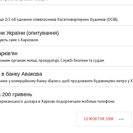
ції 2/2 об'єднання співвласників багатоквартирних будинків (ОСББ).
ни України (опитування)
зують саме з Харковом.
рків'ян
им органам: міліції, прокуратурі, Службі безпеки та судам.
ї в банку Авакова
ічних у комерційному банку «Базис», щоб продовжити будівництво метро у Х
 200 гривень
американського долара в Харкові подорожчали мобільні телефони.
10 ЖОВТНЯ 2008