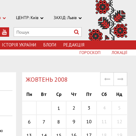
в
ЦЕНТР: Київ
ЗАХІД: Львів
ІСТОРІЯ УКРАЇНИ
БЛОГИ
РЕДАКЦІЯ
ГОРОСКОП
ЛОКАЦІЇ
ЖОВТЕНЬ 2008
Пн
Вт
Ср
Чт
Пт
Сб
Нд
2
3
4
5
1
9
10
11
12
6
7
8
ію
16
17
18
19
13
14
15