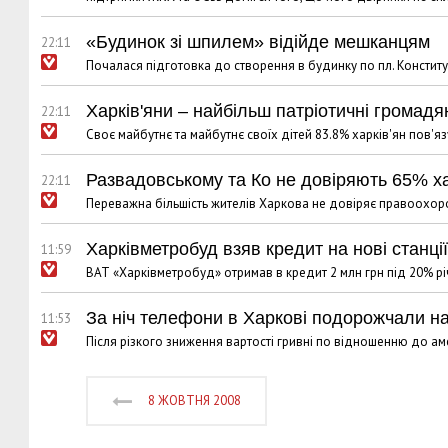
«Будинок зі шпилем» відійде мешканцям
22:11
Почалася підготовка до створення в будинку по пл. Конститу
Харків'яни – найбільш патріотичні громадя
22:11
Своє майбутнє та майбутнє своїх дітей 83.8% харків'ян пов'я
Развадовському та Ко не довіряють 65% ха
22:11
Переважна більшість жителів Харкова не довіряє правоохоронн
Харківметробуд взяв кредит на нові станці
11:59
ВАТ «Харківметробуд» отримав в кредит 2 млн грн під 20% р
За ніч телефони в Харкові подорожчали на
11:53
Після різкого зниження вартості гривні по відношенню до 
8 ЖОВТНЯ 2008