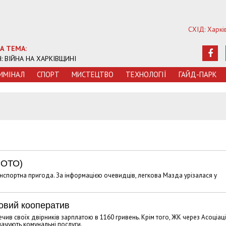
СХІД: Харкі
А ТЕМА:
Ч: ВІЙНА НА ХАРКІВЩИНІ
ИМIНАЛ
СПОРТ
МИСТЕЦТВО
ТЕХНОЛОГIЇ
ГАЙД-ПАРК
ФОТО)
нспортна пригода. За інформацією очевидців, легкова Мазда урізалася у
ловий кооператив
чив своїх двірників зарплатою в 1160 гривень. Крім того, ЖК через Асоціац
лачують комунальні послуги.