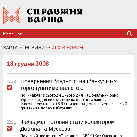
МЕНЮ
ВАРТА
НОВИНИ
АРХIВ НОВИН
18 грудня 2008
Повернення блудного Нацбанку: НБУ
17:28
торговуватиме валютою
Починаючи із сьогоднішнього дня Національний банк
України щодня виходитиме на валютні аукціони з
фіксованою ціною в 8.95 гривень за долар в четвер і в 8.70
гривень за долар в п'ятницю.
Фельдман готовий стати колектором
22:11
Добкіна та Мусєєва
Почесний президент АТ «Концерн АВЕК і Ко» Олександр