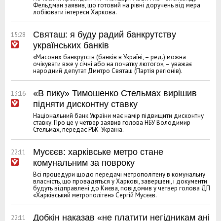
Фельдман заявив, що готовий на рівні доручень від мера
лобіювати інтереси Харкова.
Святаш: я буду радий банкрутству
15:28
українських банків
«Масових банкрутств (банків в Україні, – ред.) можна
очікувати вже у січні або на початку лютого», – уважає
народний депутат Дмитро Святаш (Партія регіонів).
«В пику» Тимошенко Стельмах вирішив
13:16
підняти дисконтну ставку
Національний банк України має намір підвищити дисконтну
ставку. Про це у четвер заявив голова НБУ Володимир
Стельмах, передає РБК-Україна.
Мусєєв: харківське метро стане
22:11
комунальним за повроку
Всі процедури щодо передачі метрополітену в комунальну
власність, що провадяться у Харкові, завершені, і документи
будуть відправлені до Києва, повідомив у четвер голова ДП
«Харківський метрополітен» Сергій Мусєєв.
Добкін наказав «не платити негідникам ані
22:11