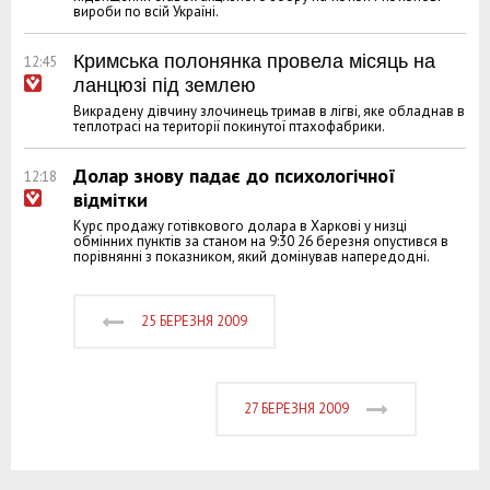
вироби по всій Україні.
Кримська полонянка провела місяць на
12:45
ланцюзі під землею
Викрадену дівчину злочинець тримав в лігві, яке обладнав в
теплотрасі на території покинутої птахофабрики.
Долар знову падає до психологічної
12:18
відмітки
Курс продажу готівкового долара в Харкові у низці
обмінних пунктів за станом на 9:30 26 березня опустився в
порівнянні з показником, який домінував напередодні.
25 БЕРЕЗНЯ 2009
27 БЕРЕЗНЯ 2009