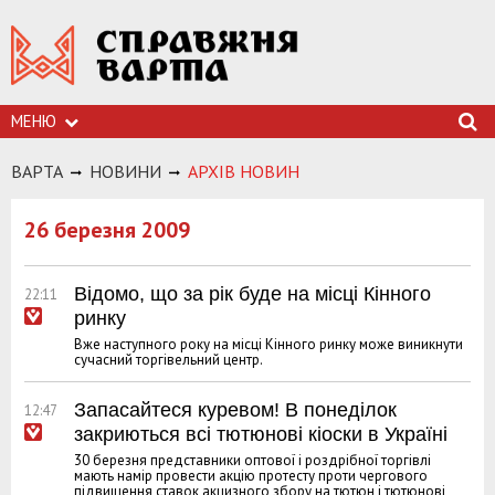
МЕНЮ
ВАРТА
НОВИНИ
АРХIВ НОВИН
26 березня 2009
Відомо, що за рік буде на місці Кінного
22:11
ринку
Вже наступного року на місці Кінного ринку може виникнути
сучасний торгівельний центр.
Запасайтеся куревом! В понеділок
12:47
закриються всі тютюнові кіоски в Україні
30 березня представники оптової і роздрібної торгівлі
мають намір провести акцію протесту проти чергового
підвищення ставок акцизного збору на тютюн і тютюнові