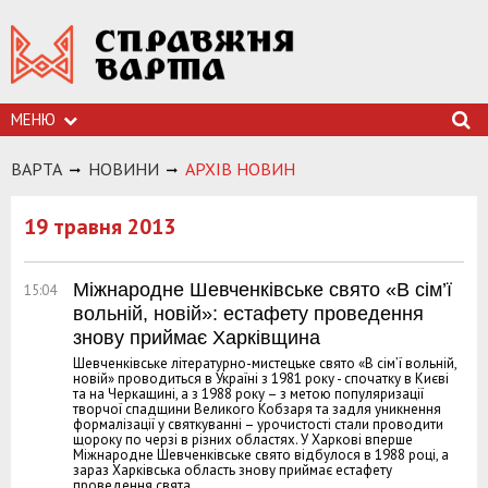
МЕНЮ
ВАРТА
НОВИНИ
АРХIВ НОВИН
19 травня 2013
Міжнародне Шевченківське свято «В сім’ї
15:04
вольній, новій»: естафету проведення
знову приймає Харківщина
Шевченківське літературно-мистецьке свято «В сім’ї вольній,
новій» проводиться в Україні з 1981 року - спочатку в Києві
та на Черкащині, а з 1988 року – з метою популяризації
творчої спадщини Великого Кобзаря та задля уникнення
формалізації у святкуванні – урочистості стали проводити
щороку по черзі в різних областях. У Харкові вперше
Міжнародне Шевченківське свято відбулося в 1988 році, а
зараз Харківська область знову приймає естафету
проведення свята.