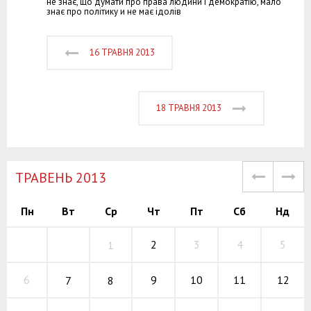
не знає, що думати про права людини і демократію, мало
знає про політику и не має ідолів
16 ТРАВНЯ 2013
18 ТРАВНЯ 2013
TРАВЕНЬ 2013
Пн
Вт
Ср
Чт
Пт
Сб
Нд
2
3
4
5
1
9
10
11
6
12
7
8