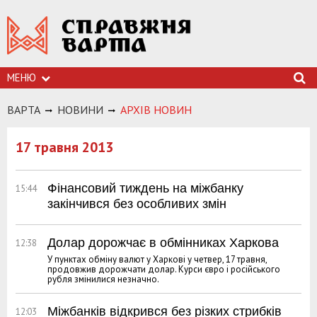
МЕНЮ
ВАРТА
НОВИНИ
АРХIВ НОВИН
17 травня 2013
Фінансовий тиждень на міжбанку
15:44
закінчився без особливих змін
Долар дорожчає в обмінниках Харкова
12:38
У пунктах обміну валют у Харкові у четвер, 17 травня,
продовжив дорожчати долар. Курси євро і російського
рубля змінилися незначно.
Міжбанків відкрився без різких стрибків
12:03