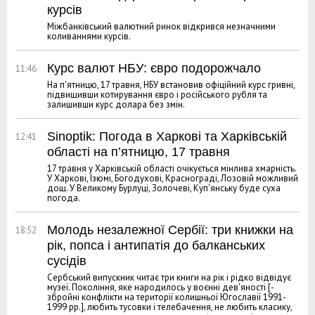
курсів
Міжбанківський валютний ринок відкрився незначними
коливаннями курсів.
Курс валют НБУ: євро подорожчало
11:46
На п'ятницю, 17 травня, НБУ встановив офіційний курс гривні,
підвищивши котирування євро і російського рубля та
залишивши курс долара без змін.
Sinoptik: Погода в Харкові та Харківській
12:41
області на п’ятницю, 17 травня
17 травня у Харківській області очікується мінлива хмарність.
У Харкові, Ізюмі, Богодухові, Краснограді, Лозовій можливий
дощ. У Великому Бурлуці, Золочеві, Куп'янську буде суха
погода.
Молодь незалежної Сербії: три книжки на
18:52
рік, попса і антипатія до балканських
сусідів
Сербський випускник читає три книги на рік і рідко відвідує
музеї. Покоління, яке народилось у воєнні дев'яності [-
збройні конфлікти на території колишньої Югославії 1991-
1999 рр.], любить тусовки і телебачення, не любить класику,