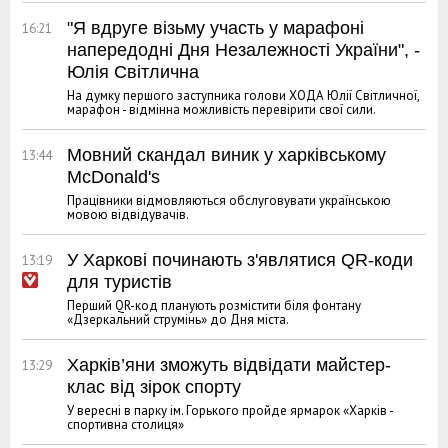
"Я вдруге візьму участь у марафоні
16:21
напередодні Дня Незалежності України", -
Юлія Світлична
На думку першого заступника голови ХОДА Юлії Світличної,
марафон - відмінна можливість перевірити свої сили.
Мовний скандал виник у харківському
13:44
McDonald's
Працівники відмовляються обслуговувати українською
мовою відвідувачів.
У Харкові починають з'являтися QR-коди
13:19
для туристів
Перший QR-код планують розмістити біля фонтану
«Дзеркальний струмінь» до Дня міста.
Харків’яни зможуть відвідати майстер-
13:29
клас від зірок спорту
У вересні в парку ім. Горького пройде ярмарок «Харків -
спортивна столиця»