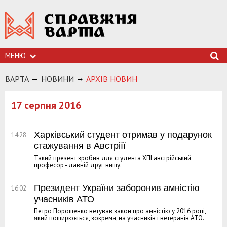
МЕНЮ
ВАРТА
НОВИНИ
АРХIВ НОВИН
17 серпня 2016
Харківський студент отримав у подарунок
14:28
стажування в Австріїї
Такий презент зробив для студента ХПІ австрійський
професор - давній друг вишу.
Президент України заборонив амністію
16:02
учасників АТО
Петро Порошенко ветував закон про амністію у 2016 році,
який поширюється, зокрема, на учасників і ветеранів АТО.