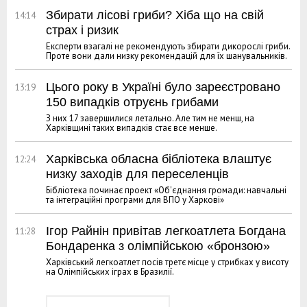
Збирати лісові гриби? Хіба що на свій
14:14
страх і ризик
Експерти взагалі не рекомендують збирати дикорослі гриби.
Проте вони дали низку рекомендацій для їх шанувальників.
Цього року в Україні було зареєстровано
13:19
150 випадків отруєнь грибами
З них 17 завершилися летально. Але тим не менш, на
Харківщині таких випадків стає все менше.
Харківська обласна бібліотека влаштує
12:24
низку заходів для переселенців
Бібліотека починає проект «Об'єднання громади: навчальні
та інтеграційні програми для ВПО у Харкові»
Ігор Райнін привітав легкоатлета Богдана
11:28
Бондаренка з олімпійською «бронзою»
Харківський легкоатлет посів третє місце у стрибках у висоту
на Олімпійських іграх в Бразилії.