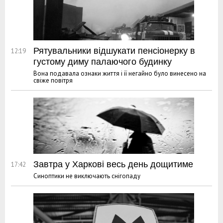
Рятувальники відшукати пенсіонерку в
12:19
густому диму палаючого будинку
Вона подавала ознаки життя і її негайно було винесено на
свіже повітря
Завтра у Харкові весь день дощитиме
17:42
Синоптики не виключають снігопаду