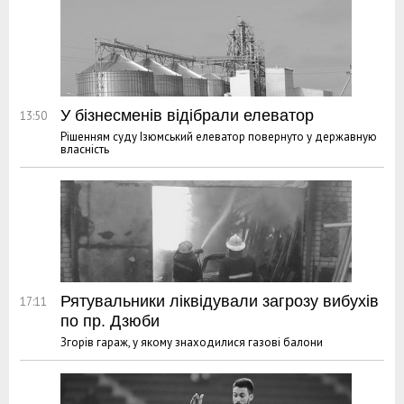
У бізнесменів відібрали елеватор
13:50
Рішенням суду Ізюмський елеватор повернуто у державную
власність
Рятувальники ліквідували загрозу вибухів
17:11
по пр. Дзюби
Згорів гараж, у якому знаходилися газові балони