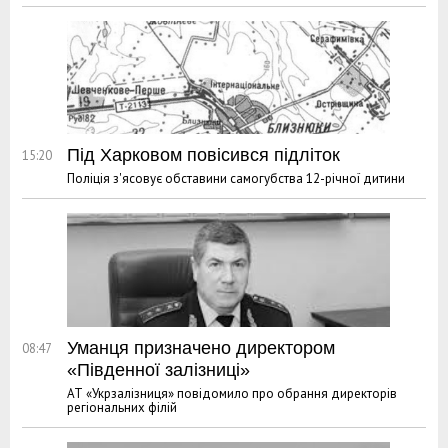
Під Харковом повісився підліток
15:20
Поліція з'ясовує обставини самогубства 12-річної дитини
Уманця призначено директором
08:47
«Південної залізниці»
АТ «Укрзалізниця» повідомило про обрання директорів
регіональних філій