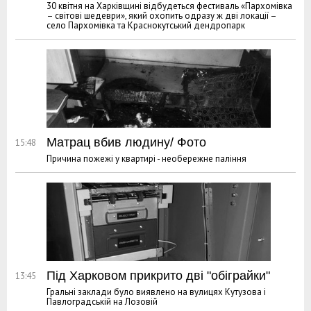
30 квітня на Харківщині відбудеться фестиваль «Пархомівка
– світові шедеври», який охопить одразу ж дві локації –
село Пархомівка та Краснокутський дендропарк
Матрац вбив людину/ Фото
15:48
Причина пожежі у квартирі - необережне паління
Під Харковом прикрито дві "обіграйки"
13:45
Гральні заклади було виявлено на вулицях Кутузова і
Павлоградській на Лозовій