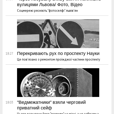
вулицями Львова/ Фото, Відео
Соцмережі рясніють "фотоселфі" львів'ян
Перекривають рух по проспекту Науки
18:27
Це пов'язано з ремонтом проїжджої частини проспекту
"Ведмежатники" взяли черговий
18:03
приватний сейф
Цього разу вони його "вскрили" на місці, а не забрали з