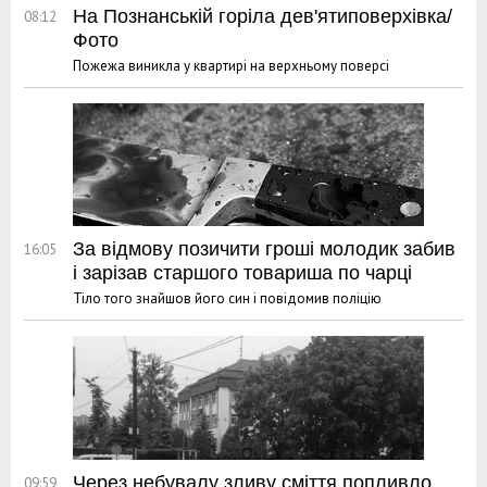
На Познанській горіла дев'ятиповерхівка/
08:12
Фото
Пожежа виникла у квартирі на верхньому поверсі
За відмову позичити гроші молодик забив
16:05
і зарізав старшого товариша по чарці
Тіло того знайшов його син і повідомив поліцію
Через небувалу зливу сміття попливло
09:59