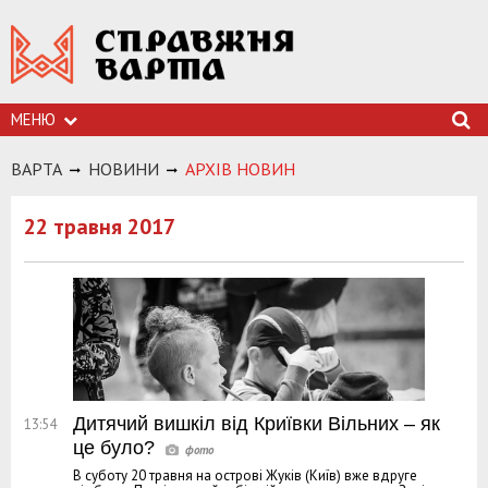
МЕНЮ
ВАРТА
НОВИНИ
АРХIВ НОВИН
22 травня 2017
Дитячий вишкіл від Криївки Вільних – як
13:54
це було?
В суботу 20 травня на острові Жуків (Київ) вже вдруге