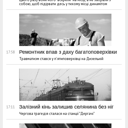
собою, щоб підірвати десь у тихому місці динамітом
Ремонтник впав з даху багатоповерхівки
17:58
Травматизм стався у п’ятиповерхівці на Дизельній
Залізний кінь залишив селянина без ніг
17:11
Чергова трагедія сталася на станції "Дергачі"