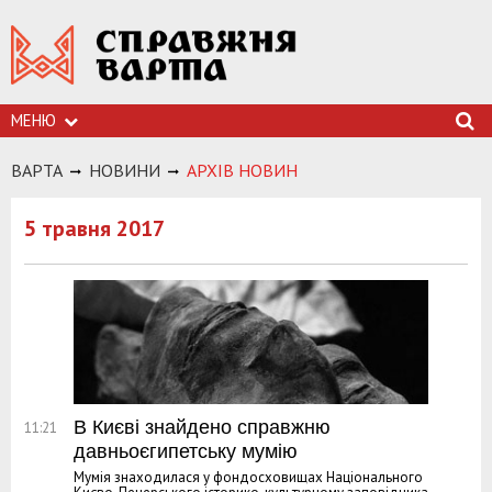
МЕНЮ
ВАРТА
НОВИНИ
АРХIВ НОВИН
5 травня 2017
В Києві знайдено справжню
11:21
давньоєгипетську мумію
Мумія знаходилася у фондосховищах Національного