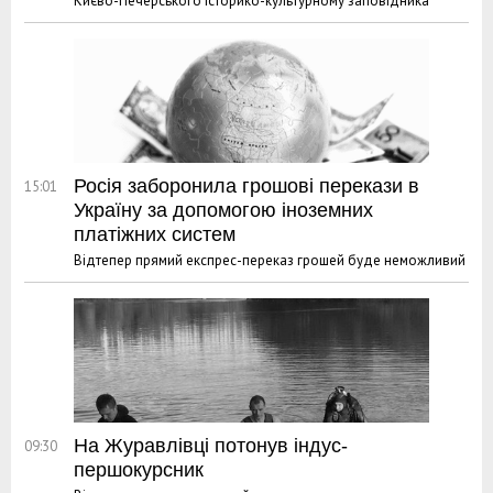
Києво-Печерського історико-культурному заповідника
Росія заборонила грошові перекази в
15:01
Україну за допомогою іноземних
платіжних систем
Відтепер прямий експрес-переказ грошей буде неможливий
На Журавлівці потонув індус-
09:30
першокурсник