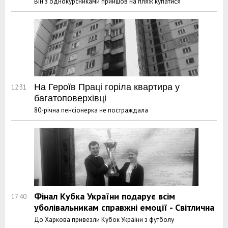
Він з однокурсниками прийшов на пляж купатися
На Героїв Праці горіла квартира у
12:31
багатоповерхівці
80-річна пенсіонерка не постраждала
Фінал Кубка України подарує всім
17:40
уболівальникам справжні емоції - Світлична
До Харкова привезли Кубок України з футболу