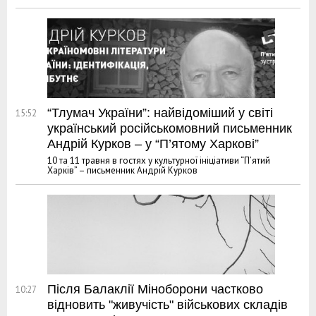
“Тлумач України”: найвідоміший у світі
15:52
український російськомовний письменник
Андрій Курков – у “П’ятому Харкові”
10 та 11 травня в гостях у культурної ініціативи “П’ятий
Харків” – письменник Андрій Курков
Після Балаклії Міноборони частково
10:27
відновить "живучість" військових складів