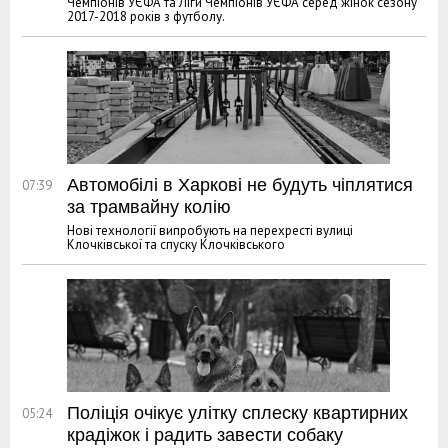
Чемпіонів УЄФА та Ліги Чемпіонів УЄФА серед жінок сезону
2017-2018 років з футболу.
Автомобілі в Харкові не будуть чіплятися
07:39
за трамвайну колію
Нові технології випробують на перехресті вулиці
Клочківської та спуску Клочківського
Поліція очікує улітку сплеску квартирних
05:24
крадіжок і радить завести собаку