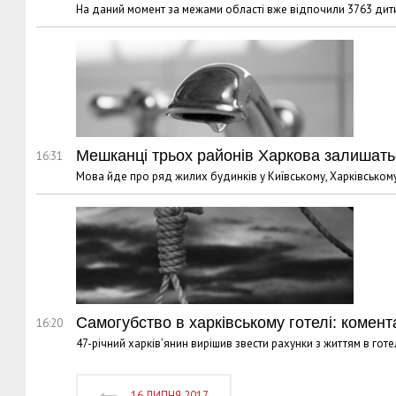
На даний момент за межами області вже відпочили 3763 дит
Мешканці трьох районів Харкова залишать
16:31
Мова йде про ряд жилих будинків у Київському, Харківському
Самогубство в харківському готелі: комента
16:20
47-річний харків’янин вирішив звести рахунки з життям в гот
16 ЛИПНЯ 2017