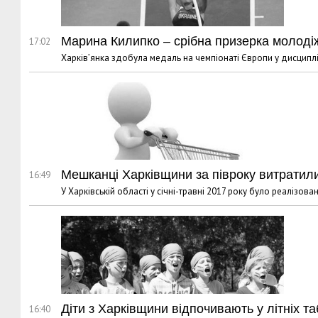
Марина Килипко – срібна призерка молоді
17:02
Харків’янка здобула медаль на чемпіонаті Європи у дисципл
Мешканці Харківщини за півроку витратили
16:49
У Харківській області у січні-травні 2017 року було реалізов
Діти з Харківщини відпочивають у літніх та
16:40