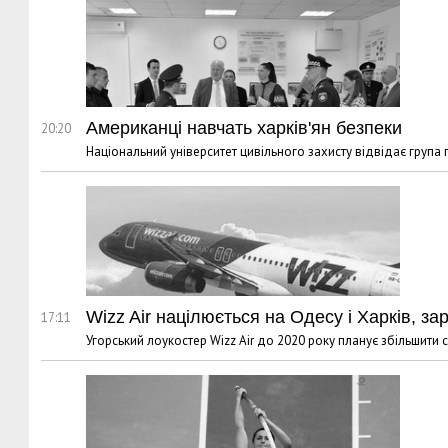
Американці навчать харків'ян безпеки
20:20
Національний університет цивільного захисту відвідає група 
Wizz Air націлюється на Одесу і Харків, за
17:11
Угорський лоукостер Wizz Air до 2020 року планує збільшити св