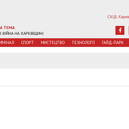
СХІД: Харкі
А ТЕМА:
Ч: ВІЙНА НА ХАРКІВЩИНІ
ИМIНАЛ
СПОРТ
МИСТЕЦТВО
ТЕХНОЛОГIЇ
ГАЙД-ПАРК