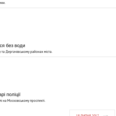
ини.
ся без води
 та Дергачівському районах міста.
рі поліції
елі на Московському проспекті.
18 ЛИПНЯ 2017