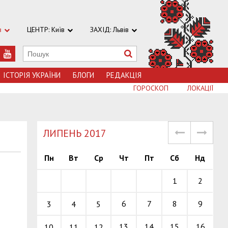
в
ЦЕНТР: Київ
ЗАХІД: Львів
ІСТОРІЯ УКРАЇНИ
БЛОГИ
РЕДАКЦІЯ
ГОРОСКОП
ЛОКАЦІЇ
ЛИПЕНЬ 2017
Пн
Вт
Ср
Чт
Пт
Сб
Нд
1
2
6
7
8
9
3
4
5
13
14
15
16
10
11
12