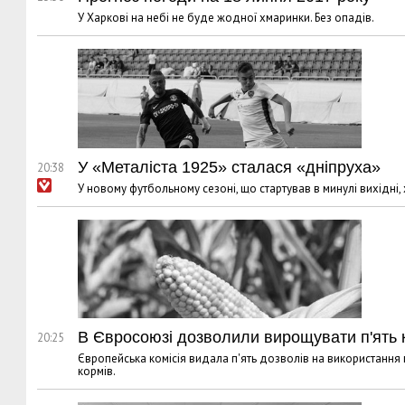
У Харкові на небі не буде жодної хмаринки. Без опадів.
У «Металіста 1925» сталася «дніпруха»
20:38
У новому футбольному сезоні, що стартував в минулі вихідні,
В Євросоюзі дозволили вирощувати п'ять 
20:25
Європейська комісія видала п'ять дозволів на використання
кормів.