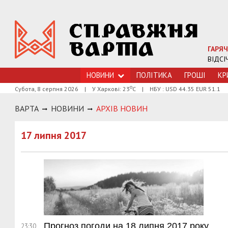
ГАРЯЧ
ВІДСІ
НОВИНИ
ПОЛІТИКА
ГРОШI
КР
о
Субота, 8 серпня 2026
|
У Харкові: 23
С
|
НБУ : USD 44.35 EUR 51.1
ВАРТА
НОВИНИ
АРХIВ НОВИН
17 липня 2017
Прогноз погоди на 18 липня 2017 року
23:30