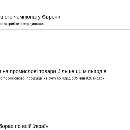
Харковом ширяться добрі вчи
жного чемпіонату Європи
іні «стрибки з жердиною».
 на промислові товари більше 65 мільярдів
ано промислової продукції на суму 65 млрд 395 млн 826 тис.грн.
борах по всій Україні