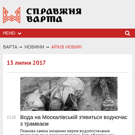
МЕНЮ
ВАРТА
НОВИНИ
АРХIВ НОВИН
13 липня 2017
Вода на Москалівській з'явиться водночас
22:28
з трамваєм
Планова заміна зношених мереж водопостачання