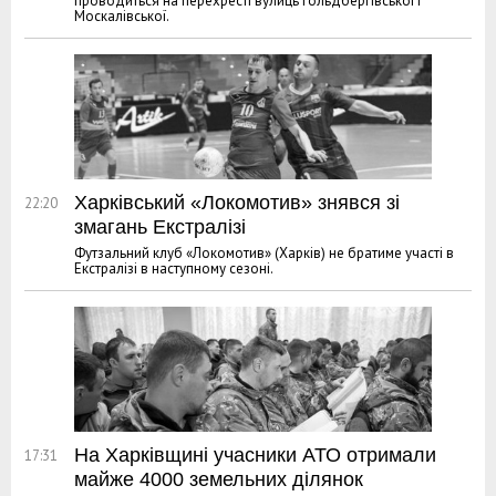
проводиться на перехресті вулиць Гольдбергівської і
Москалівської.
Харківський «Локомотив» знявся зі
22:20
змагань Екстралізі
Футзальний клуб «Локомотив» (Харків) не братиме участі в
Екстралізі в наступному сезоні.
На Харківщині учасники АТО отримали
17:31
майже 4000 земельних ділянок