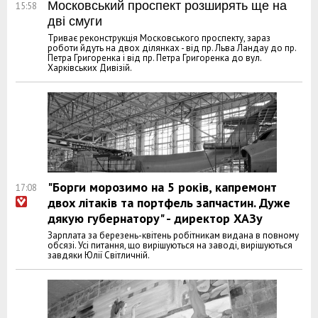
Московський проспект розширять ще на
15:58
дві смуги
Триває реконструкція Московського проспекту, зараз
роботи йдуть на двох ділянках - від пр. Льва Ландау до пр.
Петра Григоренка і від пр. Петра Григоренка до вул.
Харківських Дивізій.
"Борги морозимо на 5 рокiв, капремонт
17:08
двох літакiв та портфель запчастин. Дуже
дякую губернатору" - директор ХАЗу
Зарплата за березень-квiтень робітникам видана в повному
обсязі. Усі питання, що вирішуються на заводі, вирішуються
завдяки Юлії Світличній.