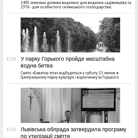
1492 земельні ділянки виділено для ведення садівництва та
2376 - для особистого селянського господарства.
У парку Горького пройде масштабна
17:25
водна битва
Свято «Екватор літа» відбудеться у суботу, 15 липня, в
Центральному парку культури і відпочинку ім Горького.
Львівська облрада затвердила програму
17:22
по утилізації сміття