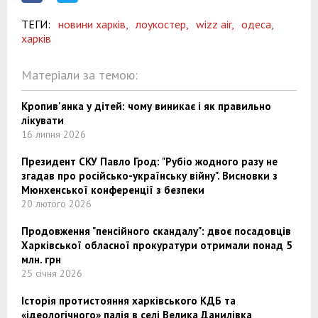
ТЕГИ:
новини харків,
лоукостер,
wizz air,
одеса,
харків
Матеріали за темою:
Кропив'янка у дітей: чому виникає і як правильно
лікувати
16 липня 2026
Президент СКУ Павло Грод: "Рубіо жодного разу не
згадав про російсько-українську війну". Висновки з
Мюнхенської конференції з безпеки
20 лютого 2026
Продовження "пенсійного скандалу": двоє посадовців
Харківської обласної прокуратури отримали понад 5
млн. грн
25 січня 2026
Історія протистояння харківського КДБ та
«ідеологічного» палія в селі Велика Данилівка