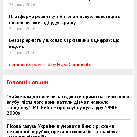
24 січня 2026
Платформа розвитку з Антоном Бахур: інвестиція в
покоління, яке відбудує країну
23 січня 2026
Безбар’єрність у школах Харківщини в цифрах: що
відомо
23 січня 2026
comments powered by HyperComments
Головні новини
"Байкерам дозволяли заїжджати прямо на територію
клубу, після чого вони катали дівчат навколо
танцполу": МС Риба – про клубну культуру 1990-
2000х
Лісова галузь України в умовах війни: сірі схеми,
незаконні порубки, пресинг силовиків та свавілля