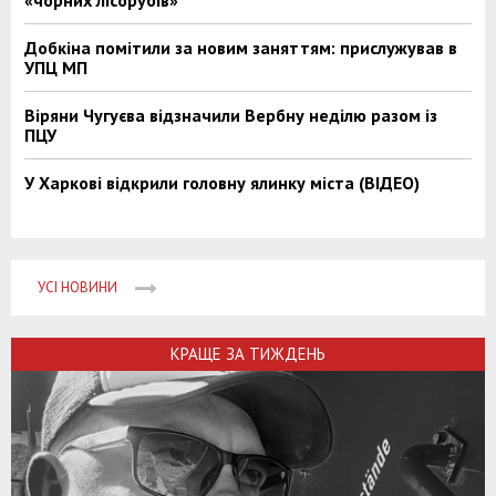
«чорних лісорубів»
Добкіна помітили за новим заняттям: прислужував в
УПЦ МП
Віряни Чугуєва відзначили Вербну неділю разом із
ПЦУ
У Харкові відкрили головну ялинку міста (ВІДЕО)
УСІ НОВИНИ
КРАЩЕ ЗА ТИЖДЕНЬ