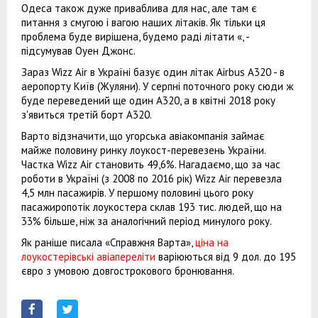
Одеса також дуже приваблива для нас, але там є
питання з смугою і вагою наших літаків. Як тільки ця
проблема буде вирішена, будемо раді літати «, -
підсумував Оуен Джонс.
Зараз Wizz Air в Україні базує один літак Airbus A320 - в
аеропорту Київ (Жуляни). У серпні поточного року сюди ж
буде переведений ще один A320, а в квітні 2018 року
з'явиться третій борт А320.
Варто відзначити, що угорська авіакомпанія займає
майже половину ринку лоукост-перевезень України.
Частка Wizz Air становить 49,6%. Нагадаємо, що за час
роботи в Україні (з 2008 по 2016 рік) Wizz Air перевезла
4,5 млн пасажирів. У першому половині цього року
пасажиропотік лоукостера склав 193 тис. людей, що на
33% більше, ніж за аналогічний період минулого року.
Як раніше писала «Справжня Варта»,
ціна на
лоукостерівські авіапереліти
варіюються від 9 дол. до 195
євро з умовою довгострокового бронювання.