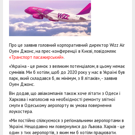
Про це заявив головний корпоративний директор Wizz Air
Оуен Джонс, на прес-конференції в Києві, повідомляє
«Транспорт пасажирський»
.
«Україна - це ринок з великим потенціалом, в цьому немає
сумнівів. Ми б хотіли, щоб до 2020 року у нас в Україні був
парк, який складався б, як мінімум, з 8 літаків», - заявив
Оуен Джонс.
Він додав, що авіакомпанія також хоче літати з Одеси і
Харкова і наголосив на необхідності ремонту злітної
смуги в Одеському аеропорту як умова повернення
лоукостера.
«Ми постійно спілкуємося з регіональними аеропортами в
Україні. Нещодавно ми повернулися до Львова. Харків - це
один з тих аеропортів, з яким ми б хотіли працювати.