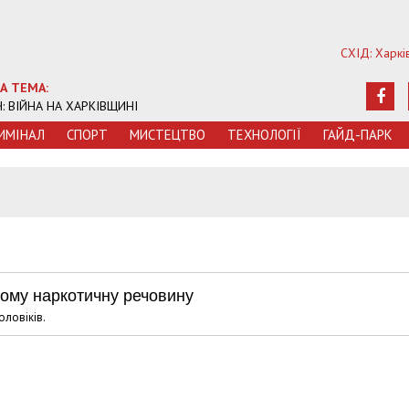
СХІД: Харкі
А ТЕМА:
Ч: ВІЙНА НА ХАРКІВЩИНІ
ИМIНАЛ
СПОРТ
МИСТЕЦТВО
ТЕХНОЛОГIЇ
ГАЙД-ПАРК
дому наркотичну речовину
ловіків.