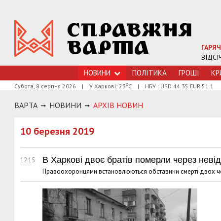
ГАРЯЧ
ВІДСІ
НОВИНИ
ПОЛІТИКА
ГРОШI
КР
о
Субота, 8 серпня 2026
|
У Харкові: 23
С
|
НБУ : USD 44.35 EUR 51.1
ВАРТА
НОВИНИ
АРХIВ НОВИН
10 березня 2019
В Харкові двоє братів померли через неві
12:15
Правоохоронцями встановлюються обставини смерті двох чо