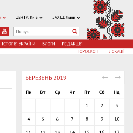
в
ЦЕНТР: Київ
ЗАХІД: Львів
ІСТОРІЯ УКРАЇНИ
БЛОГИ
РЕДАКЦІЯ
ГОРОСКОП
ЛОКАЦІЇ
БЕРЕЗЕНЬ 2019
Пн
Вт
Ср
Чт
Пт
Сб
Нд
1
2
3
7
8
9
10
4
5
6
14
15
16
17
11
12
13