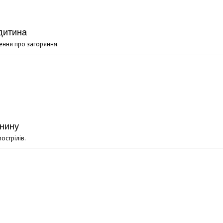
дитина
ення про загоряння.
янину
острілів.