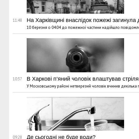
На Харківщині внаслідок пожежі загинула 
11:48
10 березня о 04:04 до пожежної частини надійшло повідомл
В Харкові п’яний чоловік влаштував стріл
10:37
У Московському районі нетверезий чоловік вчинив декілька п
Де сьогодні не буде води?
09:28