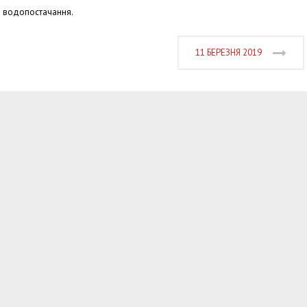
о водопостачання.
11 БЕРЕЗНЯ 2019
Харковом ширяться добрі вчи