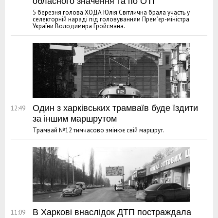
обласного значення та по ОТГ
5 березня голова ХОДА Юлія Світлична брала участь у
селекторній нараді під головуванням Прем’єр-міністра
України Володимира Гройсмана.
Один з харківських трамваїв буде їздити
12:49
за іншим маршрутом
Трамвай №12 тимчасово змінює свій маршрут.
В Харкові внаслідок ДТП постраждала
11:09