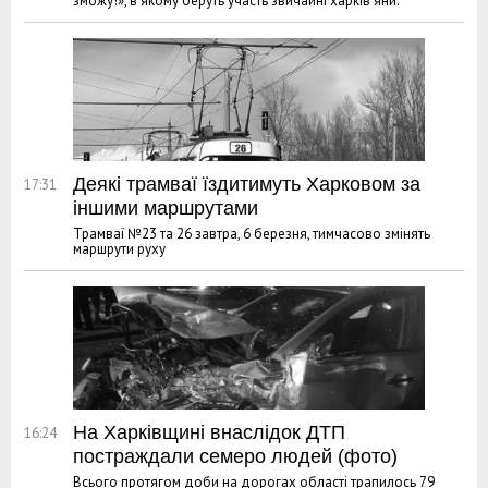
зможу!», в якому беруть участь звичайні харків’яни.
Деякі трамваї їздитимуть Харковом за
17:31
іншими маршрутами
Трамваї №23 та 26 завтра, 6 березня, тимчасово змінять
маршрути руху
На Харківщині внаслідок ДТП
16:24
постраждали семеро людей (фото)
Всього протягом доби на дорогах області трапилось 79