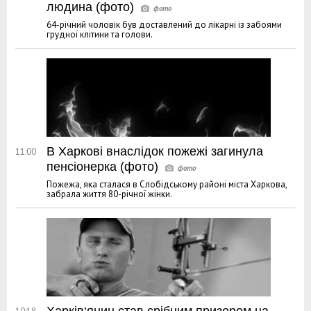
людина (фото)
64-річний чоловік був доставлений до лікарні із забоями
грудної клітини та голови.
В Харкові внаслідок пожежі загинула
11:00
пенсіонерка (фото)
Пожежа, яка сталася в Слобідському районі міста Харкова,
забрала життя 80-річної жінки.
Харків‘янин став срібним призером на