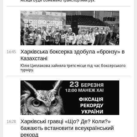
місяця буде обмежено транспортний рух.
Харківська боксерка здобула «бронзу» в
16:45
Казахстані
Юлія Циплакова зайняла третє місце під час боксерського
турніру.
Харківські гравці «Що? Де? Коли?»
16:28
бажають встановити всеукраїнський
рекорд