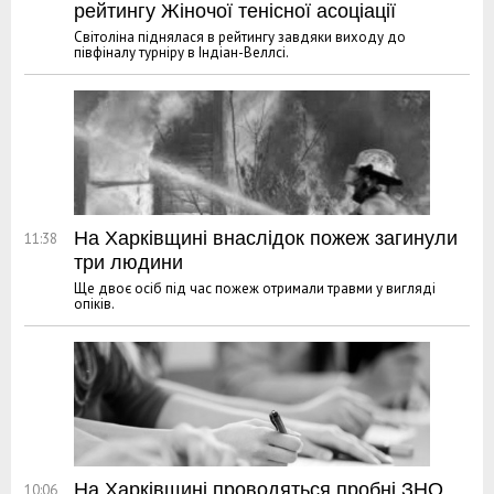
рейтингу Жіночої тенісної асоціації
Світоліна піднялася в рейтингу завдяки виходу до
півфіналу турніру в Індіан-Веллсі.
На Харківщині внаслідок пожеж загинули
11:38
три людини
Ще двоє осіб під час пожеж отримали травми у вигляді
опіків.
На Харківщині проводяться пробні ЗНО
10:06