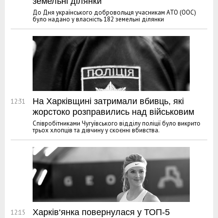
земельні ділянки
До Дня українського добровольця учасникам АТО (ООС)
було надано у власність 182 земельні ділянки
На Харківщині затримали вбивць, які
12:31
жорстоко розправились над військовим
Співробітниками Чугуївського відділу поліції було викрито
трьох хлопців та дівчину у скоєнні вбивства.
Харків‘янка повернулася у ТОП-5
12:15