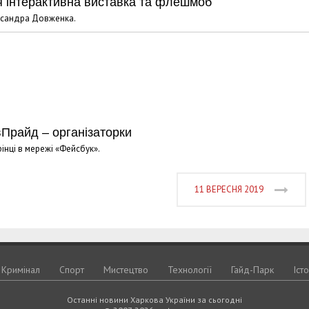
я інтерактивна виставка та флешмоб
ександра Довженка.
вПрайд – організаторки
інці в мережі «Фейсбук».
11 ВЕРЕСНЯ 2019
Кримiнал
Спорт
Мистецтво
Технологiї
Гайд-Парк
Іст
Останні новини Харкова України за сьогодні