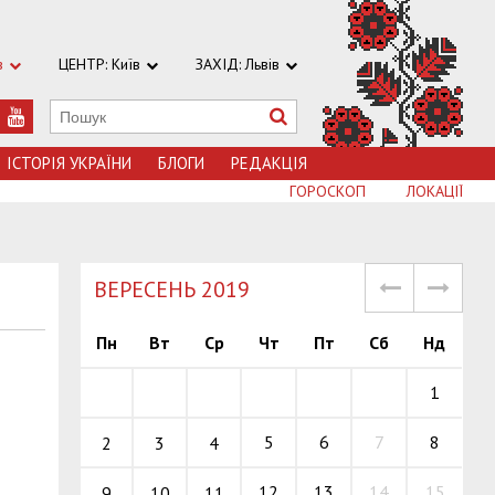
в
ЦЕНТР: Київ
ЗАХІД: Львів
ІСТОРІЯ УКРАЇНИ
БЛОГИ
РЕДАКЦІЯ
ГОРОСКОП
ЛОКАЦІЇ
ВЕРЕСЕНЬ 2019
Пн
Вт
Ср
Чт
Пт
Сб
Нд
1
5
6
7
8
2
3
4
12
13
14
15
9
10
11