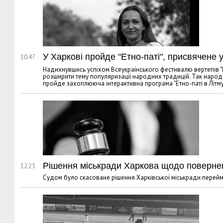
У Харкові пройде "Етно-паті", присвячене ук
10:47
Надихнувшись успіхом Всеукраїнського фестивалю вертепів "В
розширити тему популяризації народних традицій. Так народил
пройде захоплююча інтерактивна програма "Етно-паті в Літмуз
Рішення міськради Харкова щодо повернен
12:25
Судом було скасоване рішення Харківської міськради перейм