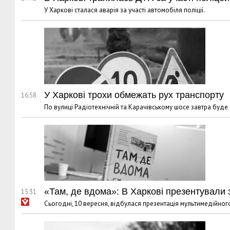
У Харкові сталася аварія за участі автомобіля поліції.
У Харкові трохи обмежать рух транспорту
16:58
По вулиці Радіотехнічній та Карачівському шосе завтра буде
«Там, де вдома»: В Харкові презентували з
15:31
Сьогодні, 10 вересня, відбулася презентація мультимедійног