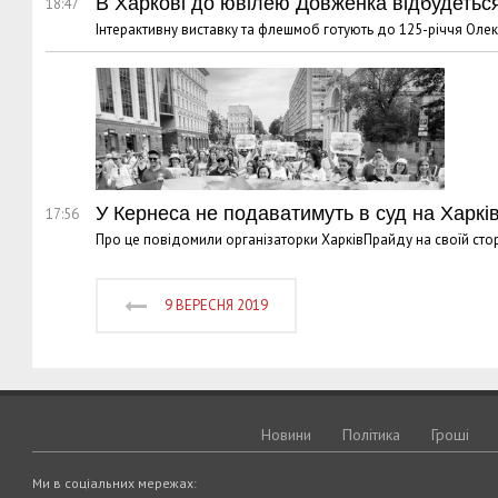
В Харкові до ювілею Довженка відбудетьс
18:47
Інтерактивну виставку та флешмоб готують до 125-річчя Ол
У Кернеса не подаватимуть в суд на Харкі
17:56
Про це повідомили організаторки ХарківПрайду на своїй стор
9 ВЕРЕСНЯ 2019
Новини
Політика
Грошi
Ми в соціальних мережах: