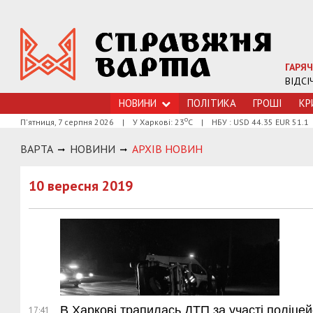
ГАРЯЧ
ВІДСІ
НОВИНИ
ПОЛІТИКА
ГРОШI
КР
о
П'ятниця, 7 серпня 2026
|
У Харкові: 23
С
|
НБУ : USD 44.35 EUR 51.1
ВАРТА
НОВИНИ
АРХIВ НОВИН
10 вересня 2019
В Харкові трапилась ДТП за участі поліцей
17:41