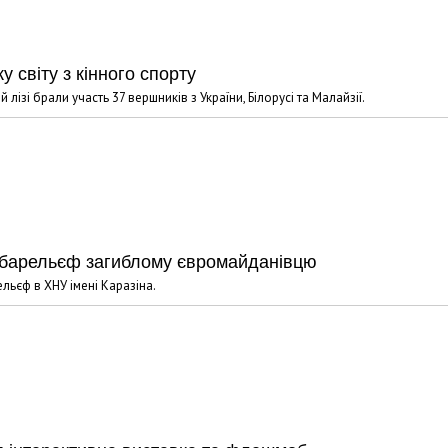
Харковом ширяться добрі вчи
 світу з кінного спорту
лізі брали участь 37 вершників з України, Білорусі та Малайзії.
ь барельєф загиблому євромайданівцю
ьєф в ХНУ імені Каразіна.