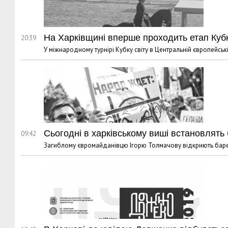
На Харківщині вперше проходить етап Кубку
20:39
У міжнародному турнірі Кубку світу в Центральній європейській 
Сьогодні в харківському виші встановлят
09:42
Загиблому євромайданівцю Ігорю Толмачову відкриють барел