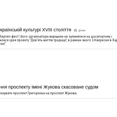
раїнській культурі XVIII століття
ертеп-фест", його організатори вирішили не зупинятися на досягнутому і
ася ідея проекту "Дев'ять життів традиції", в рамках якого 14 вересня в Ха
еї".
ня проспекту імені Жукова скасоване судом
енувати проспект Григоренка на проспект Жукова.