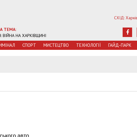
СХІД: Харкі
А ТЕМА:
Ч: ВІЙНА НА ХАРКІВЩИНІ
ИМIНАЛ
СПОРТ
МИСТЕЦТВО
ТЕХНОЛОГIЇ
ГАЙД-ПАРК
ського авто