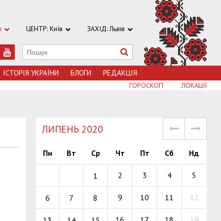
в
ЦЕНТР: Київ
ЗАХІД: Львів
ІСТОРІЯ УКРАЇНИ
БЛОГИ
РЕДАКЦІЯ
ГОРОСКОП
ЛОКАЦІЇ
ЛИПЕНЬ 2020
Пн
Вт
Ср
Чт
Пт
Сб
Нд
2
3
4
5
1
9
10
11
12
6
7
8
16
17
18
19
13
14
15