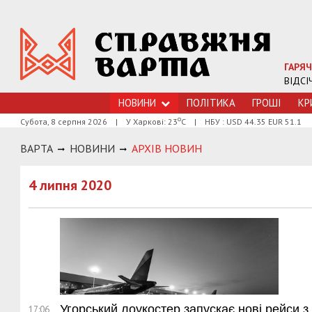
ГАРЯЧ
ВІДСІ
НОВИНИ
ПОЛІТИКА
ГРОШI
КР
о
Субота, 8 серпня 2026
|
У Харкові: 23
С
|
НБУ : USD 44.35 EUR 51.1
ВАРТА
НОВИНИ
АРХIВ НОВИН
4 липня 2020
Угорський лоукостер запускає нові рейси з
17:06