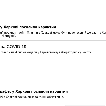
 у Харкові посилили карантин
кий повинен пройти 8 липня в Харкові, може бути перенесений ще раз – у Ха
ї ситуації.
 на COVID-19
 станом на 4 липня надали у Харківському лабораторному центру.
кафе: у Харкові посилили карантин
9 в Харкові посилили карантинні обмеження.
Харковом ширяться добрі вчи