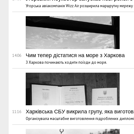
Угорська авіакомпанія Wizz Air розширила маршрутну мережу і 
Чим тепер дістатися на море з Харкова
14:06
З Харкова починають ходити поїзди до моря.
Харківська СБУ викрила групу, яка вигот
11:16
Організувала масштабне виготовлення підроблених дипломів у