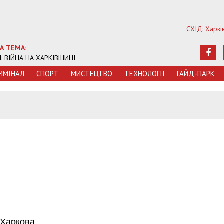
СХІД: Харкі
А ТЕМА:
Ч: ВІЙНА НА ХАРКІВЩИНІ
ИМIНАЛ
СПОРТ
МИСТЕЦТВО
ТЕХНОЛОГIЇ
ГАЙД-ПАРК
 Харкова