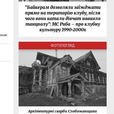
"Байкерам дозволяли заїжджати
прямо на територію клубу, після
чого вони катали дівчат навколо
танцполу": МС Риба – про клубну
культуру 1990-2000х
ркові
ФОТОПОГЛЯД
нки
Архітектурні скарби Слобожанщини