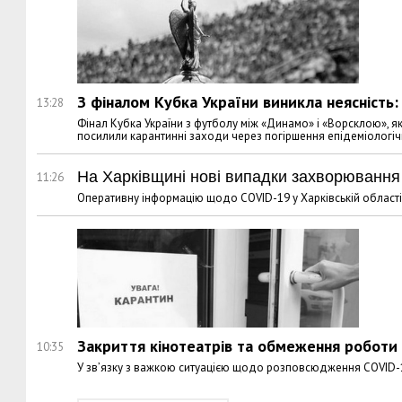
З фіналом Кубка України виникла неясність:
13:28
Фінал Кубка України з футболу між «Динамо» і «Ворсклою», я
посилили карантинні заходи через погіршення епідеміологічно
На Харківщині нові випадки захворювання
11:26
Оперативну інформацію щодо COVID-19 у Харківській області
Закриття кінотеатрів та обмеження роботи 
10:35
У зв’язку з важкою ситуацією щодо розповсюдження COVID-1