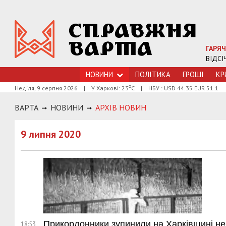
ГАРЯЧ
ВІДСІ
НОВИНИ
ПОЛІТИКА
ГРОШI
КР
о
Неділя, 9 серпня 2026
|
У Харкові: 23
С
|
НБУ : USD 44.35 EUR 51.1
ВАРТА
НОВИНИ
АРХIВ НОВИН
9 липня 2020
Прикордонники зупинили на Харківщині не
18:53