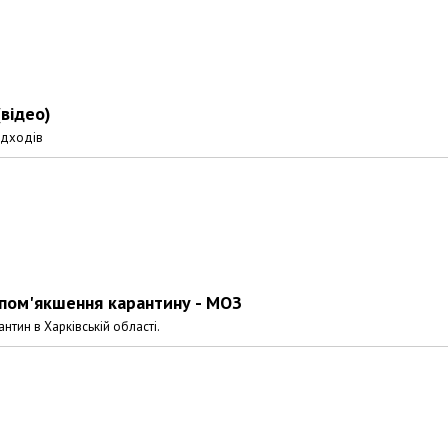
(відео)
ідходів
 пом'якшення карантину - МОЗ
тин в Харківській області.
Харковом ширяться добрі вчи