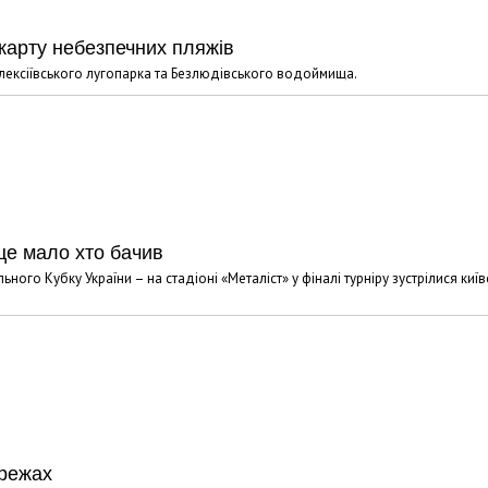
карту небезпечних пляжів
лексіївського лугопарка та Безлюдівського водоймища.
це мало хто бачив
ого Кубку України – на стадіоні «Металіст» у фіналі турніру зустрілися київ
ережах