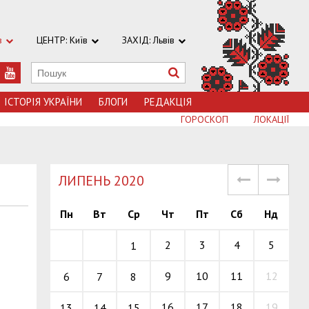
в
ЦЕНТР: Київ
ЗАХІД: Львів
ІСТОРІЯ УКРАЇНИ
БЛОГИ
РЕДАКЦІЯ
ГОРОСКОП
ЛОКАЦІЇ
ЛИПЕНЬ 2020
Пн
Вт
Ср
Чт
Пт
Сб
Нд
2
3
4
5
1
9
10
11
12
6
7
8
16
17
18
19
13
14
15