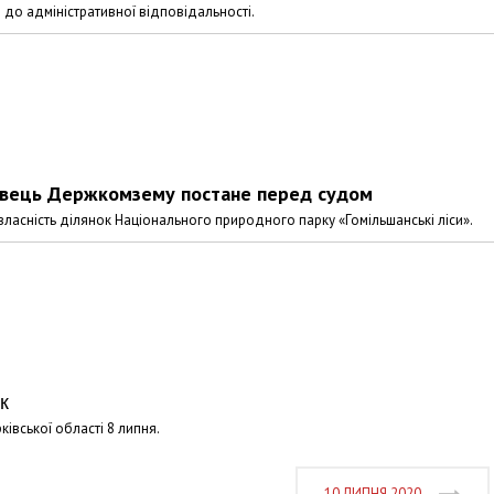
 до адміністративної відповідальності.
довець Держкомзему постане перед судом
ласність ділянок Національного природного парку «Гомільшанські ліси».
к
івської області 8 липня.
10 ЛИПНЯ 2020