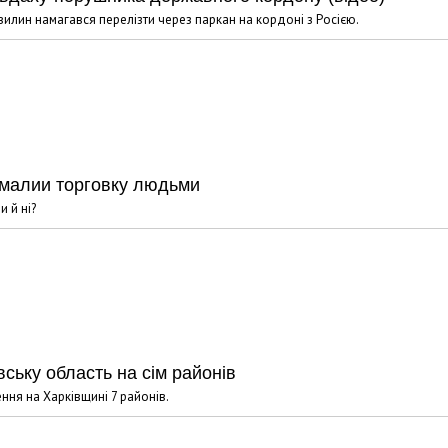
хвилин намагався перелізти через паркан на кордоні з Росією.
іймалии торговку людьми
 й ні?
ську область на сім районів
ння на Харківщині 7 районів.