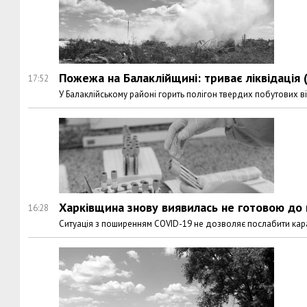
Пожежа на Балаклійщині: триває ліквідація 
17:52
У Балаклійському районі горить полігон твердих побутових в
Харківщина знову виявилась не готовою до
16:28
Ситуація з поширенням COVID-19 не дозволяє послабити каран