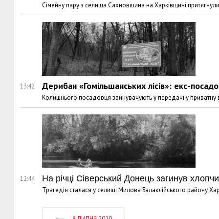
Сімейну пару з селища Сахновщина на Харківщині притягнули
Дерибан «Гомільшанських лісів»: екс-поса
13:42
Колишнього посадовця звинувачують у передачі у приватну в
На річці Сіверський Донець загинув хлопчи
12:44
Трагедія сталася у селищі Милова Балаклійського району Харк
8 ЛИПНЯ 2020