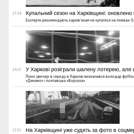
Купальний сезон на Харківщині: оновлено 
15:54
Експерти рекомендують харків’янам не купатися на пляжах О
У Харкові розіграли шалену лотерею, але 
14:21
Пізно увечері в середу в Харкові визначився володар футбольн
«Динамо» і полтавська «Ворскла».
На Харківщині уже судять за фото в соцм
13:55