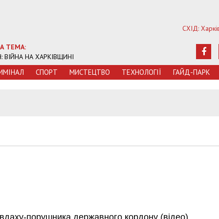
СХІД: Харкі
А ТЕМА:
Ч: ВІЙНА НА ХАРКІВЩИНІ
ИМIНАЛ
СПОРТ
МИСТЕЦТВО
ТЕХНОЛОГIЇ
ГАЙД-ПАРК
вдаху-порушника державного кордону (відео)