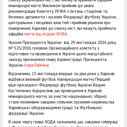
міжнародні матчі. Виконком прийняв до уваги
рекомендацію Комітету УЄФА з питань стадіонів та
безпеки, аргументи і зусилля Федерації футболу України,
центральних і місцевих властей і прийняв рішення про
повернення Харкова до списку міст, які можуть приймати
офіційні
матчі під егідою УЄФА
.
Указом Президента України від 29 листопада 2016 року
№ 525/2016 головою Організаційного комітету з
підготовки та проведення в Україні цього масштабного
заходу призначено главу Адміністрації Президента
України
Ігоря Райніна.
Відзначимо, 15 листопада вперше за два роки у Харкові
відбувся великий футбол. Напередодні матчу Перший
віце-президент Федерації футболу України Вадим
Костюченко підкреслив, що проведення в Харкові
міжнародного матчу за участю національної збірної
стало можливим завдяки спільним зусиллям керівництва
Харківської облдержадміністрації та Футбольної
федерації України.
В свою чергу глава ХОДА зазначила, що, завдяки співпраці