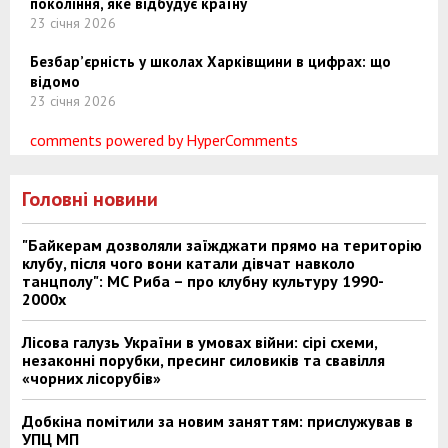
покоління, яке відбудує країну
23 січня 2026
Безбар’єрність у школах Харківщини в цифрах: що
відомо
23 січня 2026
comments powered by HyperComments
Головні новини
"Байкерам дозволяли заїжджати прямо на територію
клубу, після чого вони катали дівчат навколо
танцполу": МС Риба – про клубну культуру 1990-
2000х
Лісова галузь України в умовах війни: сірі схеми,
незаконні порубки, пресинг силовиків та свавілля
«чорних лісорубів»
Добкіна помітили за новим заняттям: прислужував в
УПЦ МП