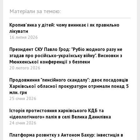
Матеріали за темою:
Кропив'янка у дітей: чому виникає і як правильно
лікувати
16 липня 2026
Президент СКУ Павло Грод: "Рубіо жодного разу не
згадав про російсько-українську війну". Висновки з
Мюнхенської конференції з безпеки
20 лютого 2026
Продовження "пенсійного скандалу": двоє посадовців
Харківської обласної прокуратури отримали понад 5
млн. грн
25 січня 2026
Історія протистояння харківського КДБ та
«ідеологічного» палія в селі Велика Данилівка
24 січня 2026
Платформа розвитку з Антоном Бахур: інвестиція в