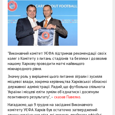
"Виконавчий комітет УЄФА підтримав рекомендації своїх
колег з Комітету з питань стадіонів та безпеки і дозволив
нашому Харкову проводити матчі найвищого
міжнародного рівня.
Значну роль у вирішенні цього питання зіграли і зусилля
місцевої влади, зокрема керівництва Харківської обласної
державної адміністрації. Радий, що футбольна спільнота
України і місцеві еліти зуміли об’єднатися і досягнули
позитивного результату", –
сказав Павелко
.
Нагадаємо, що 9 грудня на засіданні Виконавчого
комітету УЄФА Харків був остаточно затверджений
списку українських міст, які зможуть приймати офіційні