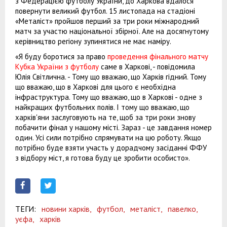
з Федерацією футболу України, до Харкова вдалося
повернути великий футбол. 15 листопада на стадіоні
«Металіст» пройшов перший за три роки міжнародний
матч за участю національної збірної. Але на досягнутому
керівництво регіону зупинятися не має наміру.
«Я буду боротися за право
проведення фінального матчу
Кубка України з футболу
саме в Харкові, - повідомила
Юлія Світлична. - Тому що вважаю, що Харків гідний. Тому
що вважаю, що в Харкові для цього є необхідна
інфраструктура. Тому що вважаю, що в Харкові - одне з
найкращих футбольних полів. І тому що вважаю, що
харків'яни заслуговують на те, щоб за три роки знову
побачити фінал у нашому місті. Зараз - це завдання номер
один. Усі сили потрібно спрямувати на цю роботу. Якщо
потрібно буде взяти участь у дорадчому засіданні ФФУ
з відбору міст, я готова буду це зробити особисто».
ТЕГИ:
новини харків,
футбол,
металіст,
павелко,
уєфа,
харків