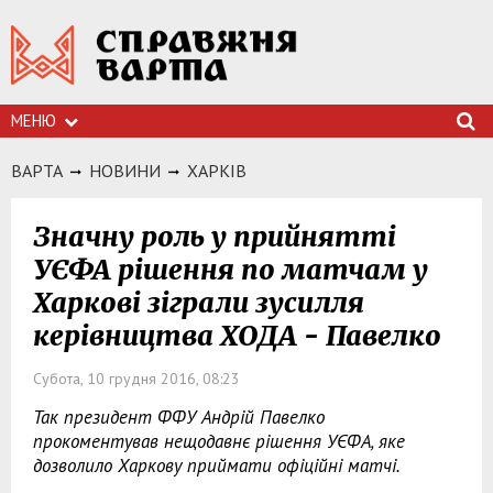
МЕНЮ
ВАРТА
НОВИНИ
ХАРКIВ
Значну роль у прийнятті
УЄФА рішення по матчам у
Харкові зіграли зусилля
керівництва ХОДА - Павелко
Субота, 10 грудня 2016, 08:23
Так президент ФФУ Андрій Павелко
прокоментував нещодавнє рішення УЄФА, яке
дозволило Харкову приймати офіційні матчі.