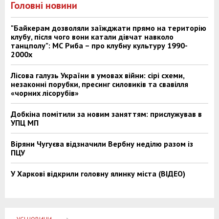
Головні новини
"Байкерам дозволяли заїжджати прямо на територію
клубу, після чого вони катали дівчат навколо
танцполу": МС Риба – про клубну культуру 1990-
2000х
Лісова галузь України в умовах війни: сірі схеми,
незаконні порубки, пресинг силовиків та свавілля
«чорних лісорубів»
Добкіна помітили за новим заняттям: прислужував в
УПЦ МП
Віряни Чугуєва відзначили Вербну неділю разом із
ПЦУ
У Харкові відкрили головну ялинку міста (ВІДЕО)