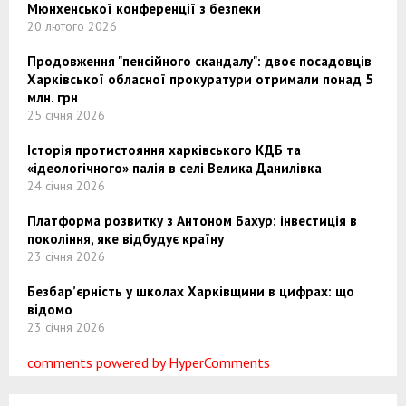
Мюнхенської конференції з безпеки
20 лютого 2026
Продовження "пенсійного скандалу": двоє посадовців
Харківської обласної прокуратури отримали понад 5
млн. грн
25 січня 2026
Історія протистояння харківського КДБ та
«ідеологічного» палія в селі Велика Данилівка
24 січня 2026
Платформа розвитку з Антоном Бахур: інвестиція в
покоління, яке відбудує країну
23 січня 2026
Безбар’єрність у школах Харківщини в цифрах: що
відомо
23 січня 2026
comments powered by HyperComments