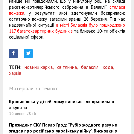
Раніше ми повідомляли, що у минулому році на складі
ракетно-артилерійського озброєння в Балаклії
сталася
пожежа
, у результаті якої здетонували боєприпаси;
остаточно пожежу загасили вранці 26 березня. Під час
надзвичайної ситуації
в місті Балаклія було пошкоджено
117 багатоквартирних будинків
та близько 10-ти об'єктів
соціальної сфери.
ТЕГИ:
новини харків,
світлична,
балаклія,
хода,
харків
Матеріали за темою:
Кропив'янка у дітей: чому виникає і як правильно
лікувати
16 липня 2026
Президент СКУ Павло Грод: "Рубіо жодного разу не
згадав про російсько-українську війну". Висновки з