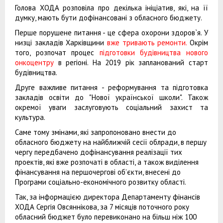
Голова ХОДА розповіла про декілька ініціатив, які, на її
думку, мають бути дофінансовані з обласного бюджету.
Перше порушене питання - це сфера охорони здоров`я. У
низці закладів Харківщини
вже тривають ремонти.
Окрім
того, розпочат процес
підготовки будівництва нового
онкоцентру
в регіоні. На 2019 рік запланований старт
будівництва.
Друге важливе питання - реформування та підготовка
закладів освіти до "Нової української школи". Також
окремої уваги заслуговують соціальний захист та
культура.
Саме тому змінами, які запропоновано внести до
обласного бюджету на найближчій сесії облради, в першу
чергу передбачено дофінансування реалізації тих
проектів, які вже розпочаті в області, а також виділення
фінансування на першочергові об’єкти, внесені до
Програми соціально-економічного розвитку області.
Так, за інформацією директора Департаменту фінансів
ХОДА Сергія Овсяннікова, за 7 місяців поточного року
обласний бюджет було перевиконано на більш ніж 100