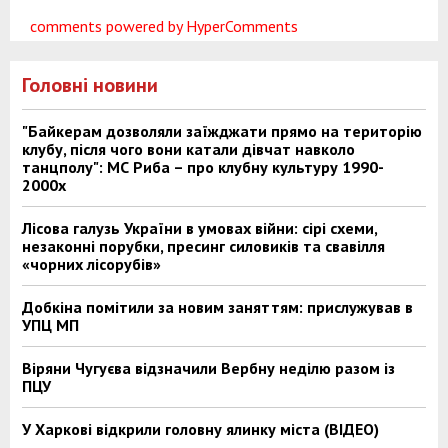
comments powered by HyperComments
Головні новини
"Байкерам дозволяли заїжджати прямо на територію
клубу, після чого вони катали дівчат навколо
танцполу": МС Риба – про клубну культуру 1990-
2000х
Лісова галузь України в умовах війни: сірі схеми,
незаконні порубки, пресинг силовиків та свавілля
«чорних лісорубів»
Добкіна помітили за новим заняттям: прислужував в
УПЦ МП
Віряни Чугуєва відзначили Вербну неділю разом із
ПЦУ
У Харкові відкрили головну ялинку міста (ВІДЕО)