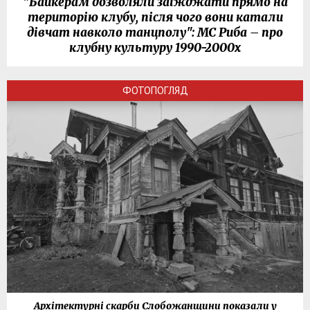
"Байкерам дозволяли заїжджати прямо на
територію клубу, після чого вони катали
дівчат навколо танцполу": МС Риба – про
клубну культуру 1990-2000х
ФОТОПОГЛЯД
Архітектурні скарби Слобожанщини показали у