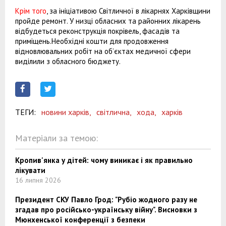
Крім того
, за ініціативою Світличної в лікарнях Харківщини
пройде ремонт. У низці обласних та районних лікарень
відбудеться реконструкція покрівель, фасадів та
приміщень.Необхідні кошти для продовження
відновлювальних робіт на об’єктах медичної сфери
виділили з обласного бюджету.
ТЕГИ:
новини харків,
світлична,
хода,
харків
Матеріали за темою:
Кропив'янка у дітей: чому виникає і як правильно
лікувати
16 липня 2026
Президент СКУ Павло Грод: "Рубіо жодного разу не
згадав про російсько-українську війну". Висновки з
Мюнхенської конференції з безпеки