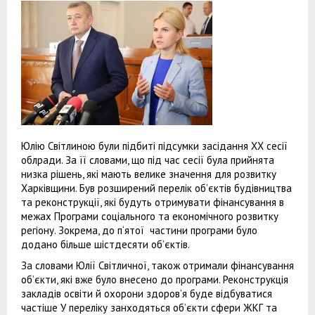
Юлію Світлиною були підбиті підсумки засідання ХХ сесії
облради. За її словами, що під час сесії була прийнята
низка рішень, які мають велике значення для розвитку
Харківщини. Був розширений перелік об’єктів будівництва
та реконструкції, які будуть отримувати фінансування в
межах Програми соціального та економічного розвитку
регіону. Зокрема, до п‘ятої частини програми було
додано більше шістдесяти об’єктів.
За словами Юлії Світличної, також отримали фінансування
об’єкти, які вже було внесено до програми. Реконструкція
закладів освіти й охорони здоров’я буде відбуватися
частіше У переліку занходяться об’єкти сфери ЖКГ та