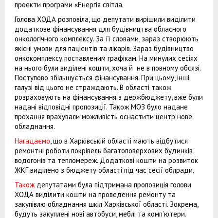
проекти програми «Енергія світла.
Голова ХОДА розповіла, що депутати вирішили виділити
додаткове фінансування для будівництва обласного
онкологічного комплексу. За її словами, зараз створюють
якісні умови для пацієнтів та лікарів. Зараз будівництво
онкокомплексу поставленим графікам. На минулих сесіях
на нього були виділені кошти, хоча й не в повному обсязі.
Поступово збільшується фінансування. При цьому, інші
галузі від цього не страждають. В області також
розраховують на фінансування з держбюджету, вже були
надані відповідні пропозиції. Також МОЗ було надане
прохання врахували можливість оснастити центр нове
обладнання.
Нагадаємо
, що в Харківській області мають відбутися
ремонтні роботи покрівель багатоповерхових будинків,
водогонів та тепломереж. Додаткові кошти на розвиток
ЖКГ виділено з бюджету області під час сесії облради.
Також
депутатами була підтримана пропозиція голови
ХОДА виділити кошти на проведення ремонту та
закупівлю обладнання шкіл Харківської області. Зокрема,
будуть закуплені нові автобуси, меблі та комп’ютери.