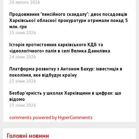
20 лютого 2026
Продовження "пенсійного скандалу": двоє посадовців
Харківської обласної прокуратури отримали понад 5
млн. грн
25 січня 2026
Історія протистояння харківського КДБ та
«ідеологічного» палія в селі Велика Данилівка
24 січня 2026
Платформа розвитку з Антоном Бахур: інвестиція в
покоління, яке відбудує країну
23 січня 2026
Безбар’єрність у школах Харківщини в цифрах: що
відомо
23 січня 2026
comments powered by HyperComments
Головні новини