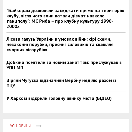
"Байкерам дозволяли заїжджати прямо на територію
клубу, після чого вони катали дівчат навколо
танцполу": МС Риба – про клубну культуру 1990-
2000х
Лісова галузь України в умовах війни: сірі схеми,
незаконні порубки, пресинг силовиків та свавілля
«чорних лісорубів»
Добкіна помітили за новим заняттям: прислужував в
УПЦ МП
Віряни Чугуєва відзначили Вербну неділю разом із
ПЦУ
У Харкові відкрили головну ялинку міста (ВІДЕО)
УСІ НОВИНИ