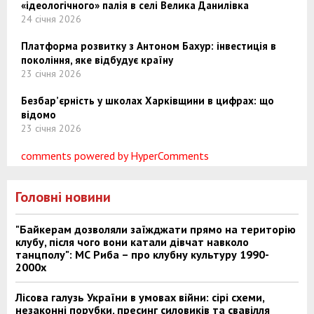
«ідеологічного» палія в селі Велика Данилівка
24 січня 2026
Платформа розвитку з Антоном Бахур: інвестиція в
покоління, яке відбудує країну
23 січня 2026
Безбар’єрність у школах Харківщини в цифрах: що
відомо
23 січня 2026
comments powered by HyperComments
Головні новини
"Байкерам дозволяли заїжджати прямо на територію
клубу, після чого вони катали дівчат навколо
танцполу": МС Риба – про клубну культуру 1990-
2000х
Лісова галузь України в умовах війни: сірі схеми,
незаконні порубки, пресинг силовиків та свавілля