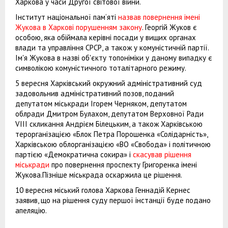
Харкова у часи Другої світової війни.
Інститут національної пам‘яті
назвав повернення імені
Жукова в Харкові порушенням закону
. Георгій Жуков є
особою, яка обіймала керівні посади у вищих органах
влади та управління СРСР, а також у комуністичній партії.
Ім'я Жукова в назві об'єкту топоніміки у даному випадку є
символікою комуністичного тоталітарного режиму.
5 вересня Харківський окружний адміністративний суд
задовольнив адміністративний позов, поданий
депутатом міськради Ігорем Черняком, депутатом
облради Дмитром Булахом, депутатом Верховної Ради
VIII скликання Андрієм Білецьким, а також Харківською
терорганізацією «Блок Петра Порошенка «Солідарність»,
Харківською облорганізацією «ВО «Свобода» і політичною
партією «Демократична сокира» і
скасував рішення
міськради
про повернення проспекту Григоренка імені
Жукова.Пізніше міськрада оскаржила це рішення.
10 вересня міський голова Харкова Геннадій Кернес
заявив, що на рішення суду першої інстанції буде подано
апеляцію.