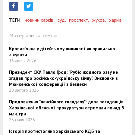
ТЕГИ:
новини харків,
суд,
проспект,
жуков,
харків
Матеріали за темою:
Кропив'янка у дітей: чому виникає і як правильно
лікувати
16 липня 2026
Президент СКУ Павло Грод: "Рубіо жодного разу не
згадав про російсько-українську війну". Висновки з
Мюнхенської конференції з безпеки
20 лютого 2026
Продовження "пенсійного скандалу": двоє посадовців
Харківської обласної прокуратури отримали понад 5
млн. грн
25 січня 2026
Історія протистояння харківського КДБ та