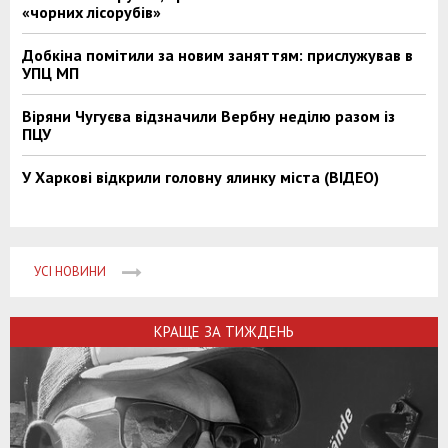
«чорних лісорубів»
Добкіна помітили за новим заняттям: прислужував в
УПЦ МП
Віряни Чугуєва відзначили Вербну неділю разом із
ПЦУ
У Харкові відкрили головну ялинку міста (ВІДЕО)
УСІ НОВИНИ
КРАЩЕ ЗА ТИЖДЕНЬ