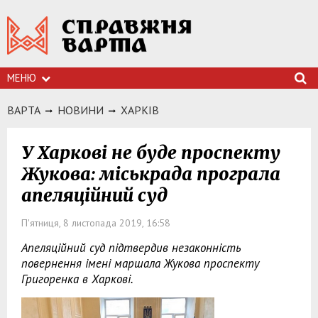
МЕНЮ
ВАРТА
НОВИНИ
ХАРКIВ
У Харкові не буде проспекту
Жукова: міськрада програла
апеляційний суд
П'ятниця, 8 листопада 2019, 16:58
Апеляційний суд підтвердив незаконність
повернення імені маршала Жукова проспекту
Григоренка в Харкові.