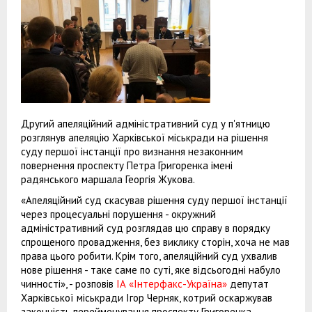
Другий апеляційний адміністративний суд у п'ятницю
розглянув апеляцію Харківської міськради на рішення
суду першої інстанції про визнання незаконним
повернення проспекту Петра Григоренка імені
радянського маршала Георгія Жукова.
«Апеляційний суд скасував рішення суду першої інстанції
через процесуальні порушення - окружний
адміністративний суд розглядав цю справу в порядку
спрощеного провадження, без виклику сторін, хоча не мав
права цього робити. Крім того, апеляційний суд ухвалив
нове рішення - таке саме по суті, яке відсьогодні набуло
чинності», - розповів
ІА «Інтерфакс-Україна»
депутат
Харківської міськради Ігор Черняк, котрий оскаржував
законність перейменування проспекту Григоренка.