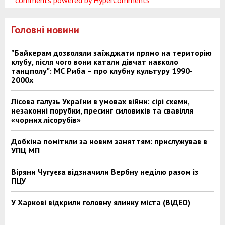
Головні новини
"Байкерам дозволяли заїжджати прямо на територію
клубу, після чого вони катали дівчат навколо
танцполу": МС Риба – про клубну культуру 1990-
2000х
Лісова галузь України в умовах війни: сірі схеми,
незаконні порубки, пресинг силовиків та свавілля
«чорних лісорубів»
Добкіна помітили за новим заняттям: прислужував в
УПЦ МП
Віряни Чугуєва відзначили Вербну неділю разом із
ПЦУ
У Харкові відкрили головну ялинку міста (ВІДЕО)