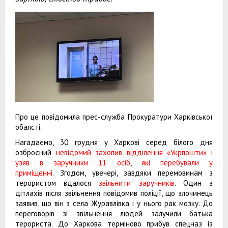
Про це повідомила прес-служба Прокуратури Харківської
обалсті.
Нагадаємо, 30 грудня у Харкові серед білого дня
озброєний
невідомий захопив відділення «Укрпошти» і
узяв в заручники 11 осіб, які перебували у
приміщенні
. Згодом, увечері, завдяки перемовинам з
терористом вдалося
звільнити заручників
. Один з
дітлахів після звільнення повідомив поліції, що злочинець
заявив, що він з села Журавлівка і у нього рак мозку. До
переговорів зі звільнення людей залучили батька
терориста. До Харкова терміново прибув спецназ із