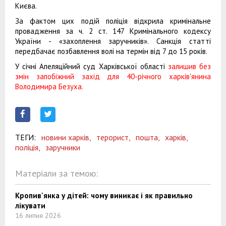
Києва.
За фактом цих подій поліція відкрила кримінальне
провадження за ч. 2 ст. 147 Кримінального кодексу
України - «захоплення заручників». Санкція статті
передбачає позбавлення волі на термін від 7 до 15 років.
У січні Апеляційний суд Харківської області
залишив без
змін запобіжний захід для 40-річного харків'янина
Володимира Безуха.
ТЕГИ:
новини харків,
терорист,
пошта,
харків,
поліція,
заручники
Матеріали за темою:
Кропив'янка у дітей: чому виникає і як правильно
лікувати
16 липня 2026