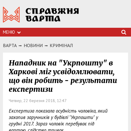
МЕНЮ
ВАРТА
НОВИНИ
КРИМIНАЛ
Нападник на "Укрпошту" в
Харкові міг усвідомлювати,
що він робить - результати
експертизи
Четвер, 22 березня 2018, 12:47
Експертиза показала осудність чоловіка, який
захопив заручників у будівлі "Укрпошти" у
грудні 2017. Зараз чоловік перебуває під
вартою, слідство триває.