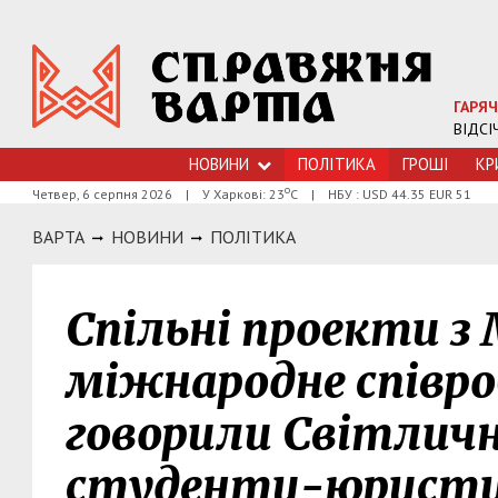
ГАРЯЧ
ВІДСІ
НОВИНИ
ПОЛІТИКА
ГРОШI
КР
о
Четвер, 6 серпня 2026
|
У Харкові: 23
С
|
НБУ : USD 44.35 EUR 51
ВАРТА
НОВИНИ
ПОЛIТИКА
Спільні проекти з 
міжнародне співр
говорили Світличн
студенти-юрист