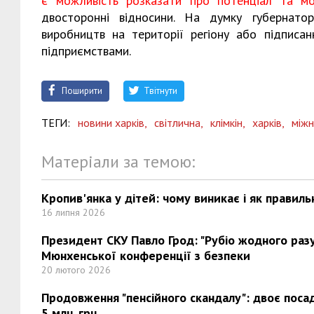
є можливість розказати про потенціал та мож
двосторонні відносини. На думку губернато
виробництв на території регіону або підписан
підприємствами.
Поширити
Твітнути
ТЕГИ:
новини харків,
світлична,
клімкін,
харків,
міжн
Матеріали за темою:
Кропив'янка у дітей: чому виникає і як правиль
16 липня 2026
Президент СКУ Павло Грод: "Рубіо жодного разу 
Мюнхенської конференції з безпеки
20 лютого 2026
Продовження "пенсійного скандалу": двоє поса
5 млн. грн