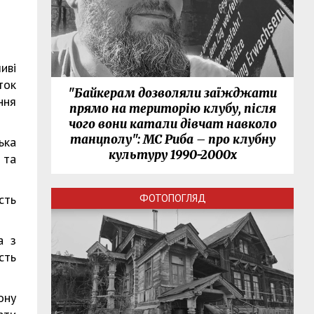
иві
ток
"Байкерам дозволяли заїжджати
ння
прямо на територію клубу, після
чого вони катали дівчат навколо
танцполу": МС Риба – про клубну
ька
культуру 1990-2000х
 та
сть
ФОТОПОГЛЯД
а з
сть
ону