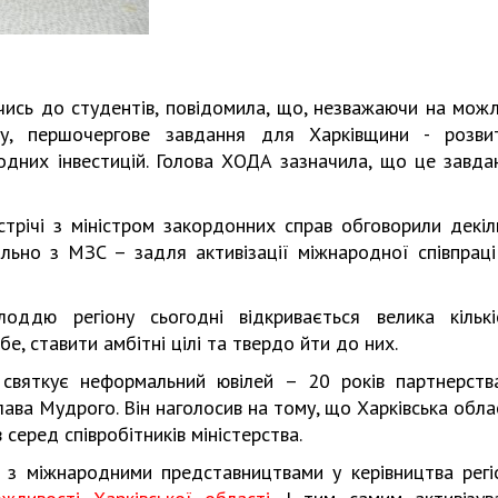
чись до студентів, повідомила, що, незважаючи на можл
ну, першочергове завдання для Харківщини - розви
одних інвестицій. Голова ХОДА зазначила, що це завда
трічі з міністром закордонних справ обговорили декіл
пільно з МЗС – задля активізації міжнародної співпраці
оддю регіону сьогодні відкривається велика кількі
е, ставити амбітні цілі та твердо йти до них.
 святкує неформальний ювілей – 20 років партнерств
ава Мудрого. Він наголосив на тому, що Харківська обла
 серед співробітників міністерства.
і з міжнародними представництвами у керівництва регі