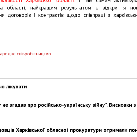
ливості Харківської області.
І тим самим активізув
ра області, найкращим результатом є відкриття но
ня договорів і контрактів щодо співпраці з харківськ
Харковом ширяться добрі вчи
ародне співробітництво
но лікувати
не згадав про російсько-українську війну". Висновки з
довців Харківської обласної прокуратури отримали по