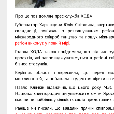
Про це повідомляє прес-служба ХОДА.
Губернатор Харківщини Юлія Світлична, звертаю
складнощі, пов`язані з розташуванням регіо
міжнародного співробітництво та пошук міжнар
регіон виконує у повній мірі.
Голова ХОДА також повідомила, що під час зус
проектів, які запроваджуватимуться в регіоні с
бізнес-стосунків.
Керівник області підкреслила, що перед мол
можливостей, та побажала студентам вірити в себ
Павло Клімкін відзначив, що цього року МЗС
Національним юридичним університетом ім. Яросл
має чи не найбільшу кількість своїх представників
Раніше ми писали, що завдяки прямій співпрац