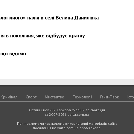
логічного» палія в селі Велика Данилівка
я в покоління, яке відбудує країну
 що відомо
Кримiнал
Спорт
Мистецтво
Технологiї
Гайд-Парк
Іст
Останні новини Харкова України за сьогодні
© 2007-2026 varta.com.ua
При повному чи частковому використанні матеріалів сайту
посилання на varta.com.ua обов'язкове.