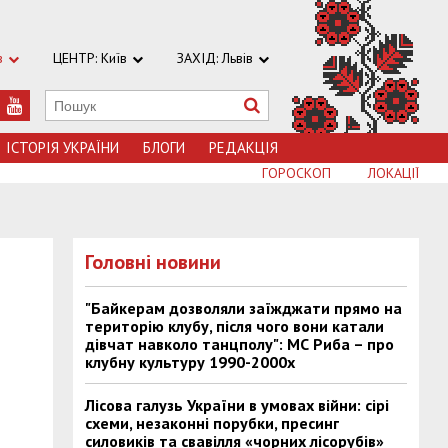
в
ЦЕНТР: Київ
ЗАХІД: Львів
ІСТОРІЯ УКРАЇНИ
БЛОГИ
РЕДАКЦІЯ
ГОРОСКОП
ЛОКАЦІЇ
Головні новини
"Байкерам дозволяли заїжджати прямо на
територію клубу, після чого вони катали
дівчат навколо танцполу": МС Риба – про
клубну культуру 1990-2000х
Лісова галузь України в умовах війни: сірі
схеми, незаконні порубки, пресинг
силовиків та свавілля «чорних лісорубів»