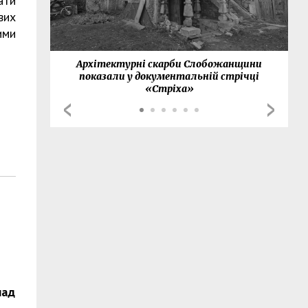
ати
вих
ими
нки
Архітектурні скарби Слобожанщини
показали у документальній стрічці
«Стріха»
над