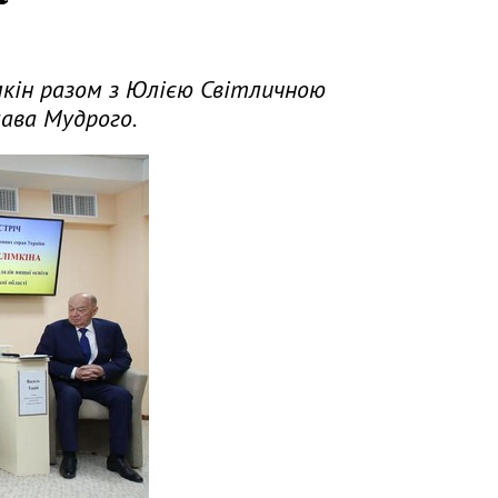
мкін разом з Юлією Світличною
лава Мудрого.