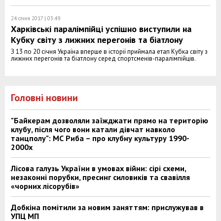
24 січня 2017 | 03:49
Харківські паралімпійці успішно виступили на
Кубку світу з лижних перегонів та біатлону
З 13 по 20 січня Україна вперше в історії приймала етап Кубка світу з
лижних перегонів та біатлону серед спортсменів-паралімпійців.
Головні новини
"Байкерам дозволяли заїжджати прямо на територію
клубу, після чого вони катали дівчат навколо
танцполу": МС Риба – про клубну культуру 1990-
2000х
Лісова галузь України в умовах війни: сірі схеми,
незаконні порубки, пресинг силовиків та свавілля
«чорних лісорубів»
Добкіна помітили за новим заняттям: прислужував в
УПЦ МП