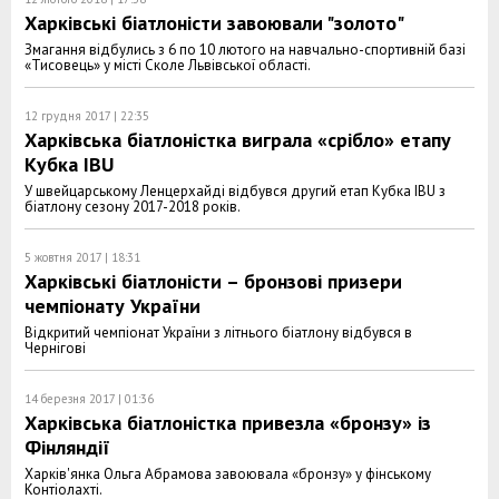
Харківські біатлоністи завоювали "золото"
Змагання відбулись з 6 по 10 лютого на навчально-спортивній базі
«Тисовець» у місті Сколе Львівської області.
12 грудня 2017 | 22:35
Харківська біатлоністка виграла «срібло» етапу
Кубка IBU
У швейцарському Ленцерхайді відбувся другий етап Кубка IBU з
біатлону сезону 2017-2018 років.
5 жовтня 2017 | 18:31
Харківські біатлоністи – бронзові призери
чемпіонату України
Відкритий чемпіонат України з літнього біатлону відбувся в
Чернігові
14 березня 2017 | 01:36
Харківська біатлоністка привезла «бронзу» із
Фінляндії
Харків'янка Ольга Абрамова завоювала «бронзу» у фінському
Контіолахті.