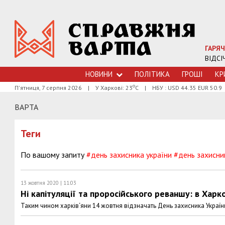
ГАРЯЧ
ВІДСІ
НОВИНИ
ПОЛІТИКА
ГРОШI
КР
о
П'ятниця, 7 серпня 2026
|
У Харкові: 23
С
|
НБУ : USD 44.35 EUR 50.9
ВАРТА
Теги
По вашому запиту
#день захисника україни
#день захисни
13 жовтня 2020 | 11:03
Ні капітуляції та проросійського реваншу: в Хар
Таким чином харків‘яни 14 жовтня відзначать День захисника Україн