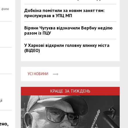
Добкіна помітили за новим заняттям:
прислужував в УПЦ МП
Віряни Чугуєва відзначили Вербну неділю
разом із ПЦУ
У Харкові відкрили головну ялинку міста
(ВІДЕО)
УСІ НОВИНИ
КРАЩЕ ЗА ТИЖДЕНЬ
ії
ено,