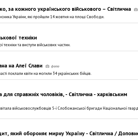
ько, за кожного українського військового – Світлична
сника України, які пройшли 14 жовтня на площі Свободи.
ськової техніки
 техніки та виступи військових частин.
ана на Алеї Слави
сті поклали квіти на могили 34 українських бійців.
 для справжніх чоловіків, - Світлична - харківським
вітала військовослужбовців 5-ї Слобожанської бригади Національної гвард
 щит, який обороняє мирну Україну - Світлична / Доповн