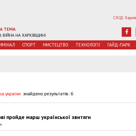
СХІД: Харкі
А ТЕМА:
Ч: ВІЙНА НА ХАРКІВЩИНІ
ИМIНАЛ
СПОРТ
МИСТЕЦТВО
ТЕХНОЛОГIЇ
ГАЙД-ПАРК
ка україни
знайдено результатів: 6
кові пройде марш української звитяги
и.