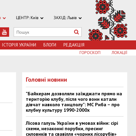
в
ЦЕНТР: Київ
ЗАХІД: Львів
ІСТОРІЯ УКРАЇНИ
БЛОГИ
РЕДАКЦІЯ
ГОРОСКОП
ЛОКАЦІЇ
Головні новини
"Байкерам дозволяли заїжджати прямо на
територію клубу, після чого вони катали
дівчат навколо танцполу": МС Риба – про
клубну культуру 1990-2000х
Лісова галузь України в умовах війни: сірі
схеми, незаконні порубки, пресинг
силовиків та свавілля «чорних лісорубів»