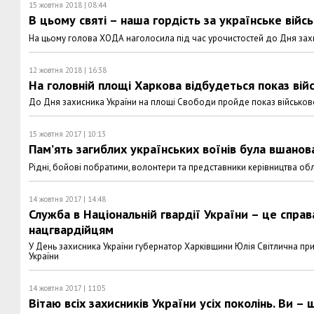
15 жовтня 2018 | 08:44
В цьому святі – наша гордість за українське війс
На цьому голова ХОДА наголосила під час урочистостей до Дня захи
12 жовтня 2018 | 16:38
На головній площі Харкова відбудеться показ вій
До Дня захисника України на площі Свободи пройде показ військової
15 жовтня 2017 | 10:13
Пам’ять загиблих українських воїнів була вшанов
Рідні, бойові побратими, волонтери та представники керівництва обла
14 жовтня 2017 | 14:48
Служба в Національній гвардії України – це справа
нацгвардійцям
У День захисника України губернатор Харківщини Юлія Світлична при
України
14 жовтня 2017 | 11:05
Вітаю всіх захисників України усіх поколінь. Ви –