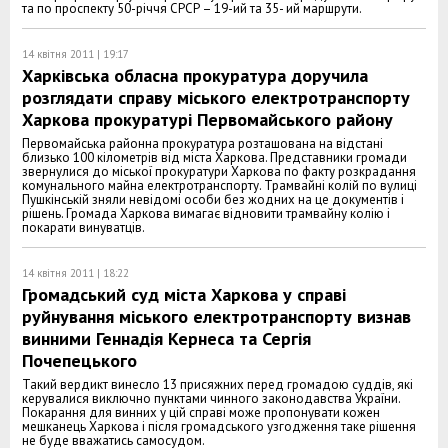
та по проспекту 50-річчя СРСР – 19-ий та 35- ий маршрути.
14 квітня 2011 | 19:17
Харківська обласна прокуратура доручила
розглядати справу міського електротранспорту
Харкова прокуратурі Первомайського району
Первомайська районна прокуратура розташована на відстані
близько 100 кілометрів від міста Харкова. Представники громади
звернулися до міської прокуратури Харкова по факту розкрадання
комунального майна електротранспорту. Трамвайні колій по вулиці
Пушкінській зняли невідомі особи без жодних на це документів і
рішень. Громада Харкова вимагає відновити трамвайну колію і
покарати винуватців.
14 квітня 2011 | 18:22
Громадський суд міста Харкова у справі
руйнування міського електротранспорту визнав
винними Геннадія Кернеса та Сергія
Почепецького
Такий вердикт винесло 13 присяжних перед громадою суддів, які
керувалися виключно пунктами чинного законодавства України.
Покарання для винних у цій справі може пропонувати кожен
мешканець Харкова і після громадського узгодження таке рішення
не буде вважатись самосудом.