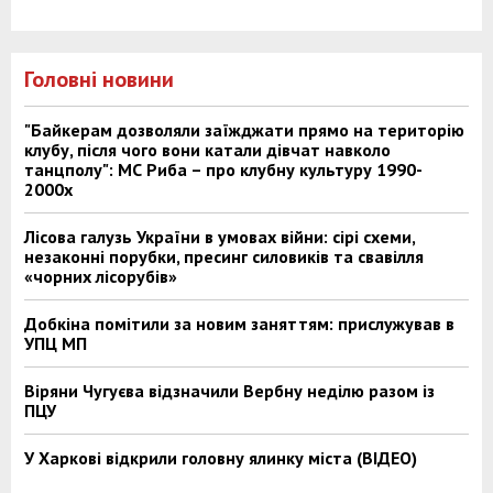
Головні новини
"Байкерам дозволяли заїжджати прямо на територію
клубу, після чого вони катали дівчат навколо
танцполу": МС Риба – про клубну культуру 1990-
2000х
Лісова галузь України в умовах війни: сірі схеми,
незаконні порубки, пресинг силовиків та свавілля
«чорних лісорубів»
Добкіна помітили за новим заняттям: прислужував в
УПЦ МП
Віряни Чугуєва відзначили Вербну неділю разом із
ПЦУ
У Харкові відкрили головну ялинку міста (ВІДЕО)