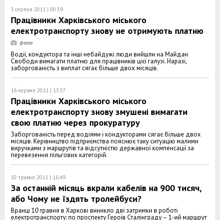
3 серпня 2011 | 00:39
Працівники Харківського міського
електротранспорту знову не отримують платню
Водії, кондуктора та інші небайдужі люди вийшли на Майдан
Свободи вимагати платню для працівників цієї галузі. Наразі,
заборгованість з виплат сягає більше двох місяців.
16 червня 2011 | 13:57
Працівники Харківського міського
електротранспорту знову змушені вимагати
свою платню через прокуратуру
Заборгованість перед водіями і кондукторами сягає більше двох
місяців. Керівництво підприємства пояснює таку ситуацію малими
виручками з маршрутів та відсутністю державної компенсації за
перевезення пільгових категорій.
10 травня 2011 | 16:49
За останній місяць вкрали кабелів на 900 тисяч,
або Чому не їздять тролейбуси?
Вранці 10 травня в Харкові виникло дві затримки в роботі
електротранспорту: по проспекту Героїв Сталінграду – 1-ий маршрут