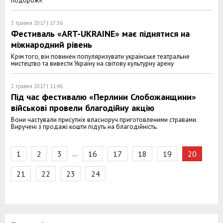
подорож».
3 травня 2017 | 17:36
Фестиваль «ART-UKRAINE» має піднятися на
міжнародний рівень
Крім того, він повинен популяризувати українське театральне
мистецтво та вивести Україну на світову культурну арену
2 травня 2017 | 11:46
Під час фестивалю «Перлини Слобожанщини»
військові провели благодійну акцію
Вони частували присутніх власноруч приготовленими стравами.
Виручені з продажі кошти підуть на благодійність.
…
1
2
3
16
17
18
19
20
21
22
23
24