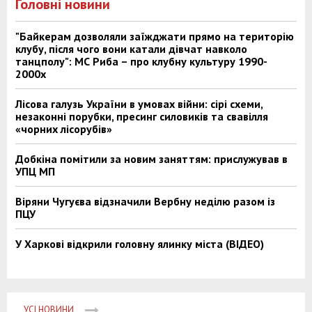
Головні новини
"Байкерам дозволяли заїжджати прямо на територію
клубу, після чого вони катали дівчат навколо
танцполу": МС Риба – про клубну культуру 1990-
2000х
Лісова галузь України в умовах війни: сірі схеми,
незаконні порубки, пресинг силовиків та свавілля
«чорних лісорубів»
Добкіна помітили за новим заняттям: прислужував в
УПЦ МП
Віряни Чугуєва відзначили Вербну неділю разом із
ПЦУ
У Харкові відкрили головну ялинку міста (ВІДЕО)
УСІ НОВИНИ