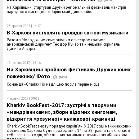
На Харківщині стартував другий регіональний фестиваль майстрів
народного мистецтва «Шарівський дивокрай».
23 травня 2017 | 14:17
В Харкові виступлять провідні світові музиканти
Разом з Молодіжним симфонічним оркестром гратиме
американський диригент Теодор Кучар та німецький скрипаль
Данило Австріх
17 травня 2017 | 15:16
На Харківщині пройшов фестиваль Дружин юних
пожежних/ Фото
Команда «Спалах» із медліцею посіла перше місце
4 травня 2017 | 09:01
Kharkiv BookFest-2017: зустрічі з творчими
«мандрівниками», збори відомих книгомам,
відкриття «розумної» книжкової крамниці
Kharkiv BookFest знову порадує харків’ян. У 2017 році найкнижковий
фестиваль Харкова буде проходити с 14 по 28 травня та включає в
себе серію заходів, об’єднаних загальною тематикою «Книжкова