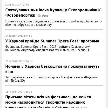
3 липня 2017 | 17:02
Святкування дня Івана Купали у Сковородинівці/
Фоторепортаж
1 липня в селі Сковородинівка Золочівського райну пройшло свято
пісенно-обрядового фольклору
27 червня 2017 | 04:58
У Харкові пройде Summer Opera Fest: програма
Фестиваль Summer Opera Fest - 2017 пройде в Харківському
національному театрі опери та балету ім.Лисенка 1-9 липня.
23 червня 2017 | 16:35
Ночами у Харкові безкоштовно показуватимуть
кіно
За Оперним можна подивитися стрічки Кінофестивалю «Відкрита
ніч. Дубль 20»
18 червня 2017 | 15:28
Приємно вітати всіх на фестивалі, де кожен
може насолодитися творчістю народних
колективів та майстрів – Світлична