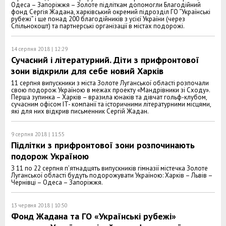
Одеса – Запоріжжя – Золоте підліткам допомогли Благодійний
фонд Сергія Жадана, харківський окремий підрозділ ГО “Українські
рубежі” і ще понад 200 благодійників з усієї України (через
Спільнокошт) та партнерські організації в містах подорожі.
14 серпня 2018 | 12:29
Сучасний і літературний. Діти з прифронтової
зони відкрили для себе новий Харків
11 серпня випускники з міста Золоте Луганської області розпочали
свою подорож Україною в межах проекту «Мандрівники зі Сходу».
Перша зупинка – Харків – вразила юнаків та дівчат гольф-клубом,
сучасним офісом IT- компанії та історичними літературними місцями,
які для них відкрив письменник Сергій Жадан.
9 серпня 2018 | 11:55
Підлітки з прифронтової зони розпочинають
подорож Україною
З 11 по 22 серпня п’ятнадцять випускників гімназії містечка Золоте
Луганської області будуть подорожувати Україною: Харків – Львів –
Чернівці – Одеса – Запоріжжя.
13 червня 2018 | 10:50
Фонд Жадана та ГО «Українські рубежі»