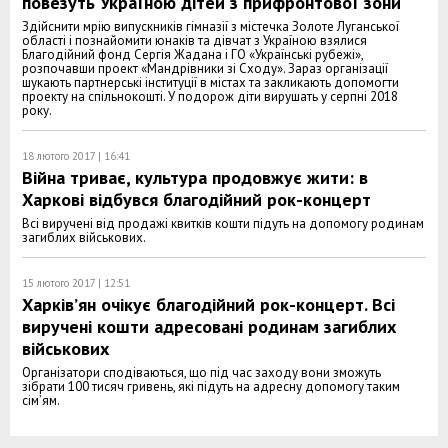
повезуть Україною дітей з прифронтової зони
Здійснити мрію випускників гімназії з містечка Золоте Луганської
області і познайомити юнаків та дівчат з Україною взялися
Благодійний фонд Сергія Жадана і ГО «Українські рубежі»,
розпочавши проект «Мандрівники зі Сходу». Зараз організації
шукають партнерські інституції в містах та закликають допомогти
проекту на спільнокошті. У подорож діти вирушать у серпні 2018
року.
18 лютого 2017 | 16:41
Війна триває, культура продовжує жити: в
Харкові відбувся благодійний рок-концерт
Всі виручені від продажі квитків кошти підуть на допомогу родинам
загиблих військових.
15 лютого 2017 | 12:51
Харків’ян очікує благодійний рок-концерт. Всі
виручені кошти адресовані родинам загиблих
військових
Організатори сподіваються, що під час заходу вони зможуть
зібрати 100 тисяч гривень, які підуть на адресну допомогу таким
сім’ям.