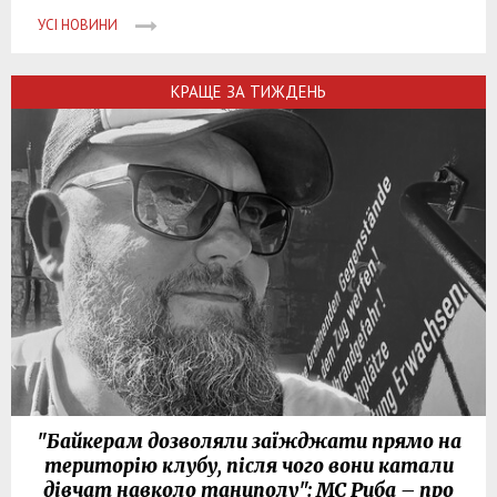
УСІ НОВИНИ
КРАЩЕ ЗА ТИЖДЕНЬ
"Байкерам дозволяли заїжджати прямо на
територію клубу, після чого вони катали
дівчат навколо танцполу": МС Риба – про