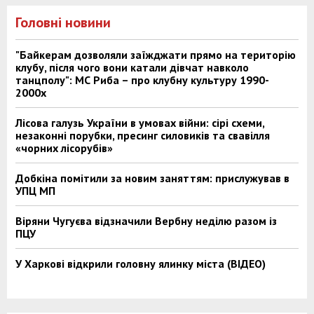
Головні новини
"Байкерам дозволяли заїжджати прямо на територію
клубу, після чого вони катали дівчат навколо
танцполу": МС Риба – про клубну культуру 1990-
2000х
Лісова галузь України в умовах війни: сірі схеми,
незаконні порубки, пресинг силовиків та свавілля
«чорних лісорубів»
Добкіна помітили за новим заняттям: прислужував в
УПЦ МП
Віряни Чугуєва відзначили Вербну неділю разом із
ПЦУ
У Харкові відкрили головну ялинку міста (ВІДЕО)