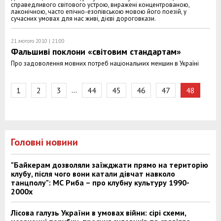
справедливого світового устрою, виражені концентрованою,
лаконічною, часто епічно-езопівською мовою його поезій, у
сучасних умовах для нас живі, дієві дороговкази.
21 лютого 2010 | 21:00
Фальшиві поклони «світовим стандартам»
Про задоволення мовних потреб національних меншин в Україні
…
1
2
3
44
45
46
47
48
Головні новини
"Байкерам дозволяли заїжджати прямо на територію
клубу, після чого вони катали дівчат навколо
танцполу": МС Риба – про клубну культуру 1990-
2000х
Лісова галузь України в умовах війни: сірі схеми,