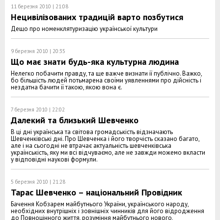
11 березня 2010 | 21:08
Нецивілізованих традицій варто позбутися
Дещо про номенклятуризацію української культури
9 березня 2010 | 20:35
Що має знати будь-яка культурна людина
Нелегко побачити правду, та ще важче визнати її публічно. Важко,
бо більшість людей потьмарена своїми уявленнями про дійсність і
нездатна бачити її такою, якою вона є.
7 березня 2010 | 22:02
Далекий та близький Шевченко
В ці дні українська та світова громадськість відзначають
Шевченківські дні. Про Шевченка і його творчість сказано багато,
але і на сьогодні не втрачає актуальність шевченківська
українськість, яку ми всі відчуваємо, але не завжди можемо вкласти
у відповідні наукові формули.
5 березня 2010 | 21:28
Тарас Шевченко – національний Провідник
Бачення Кобзарем майбутнього України, українського народу,
необхідних внутрішніх і зовнішніх чинників для його відродження
до Повноцінного життя, розуміння майбутнього нового,