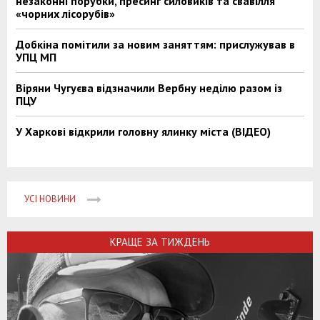
незаконні порубки, пресинг силовиків та свавілля
«чорних лісорубів»
Добкіна помітили за новим заняттям: прислужував в
УПЦ МП
Віряни Чугуєва відзначили Вербну неділю разом із
ПЦУ
У Харкові відкрили головну ялинку міста (ВІДЕО)
УСІ НОВИНИ
КРАЩЕ ЗА ТИЖДЕНЬ